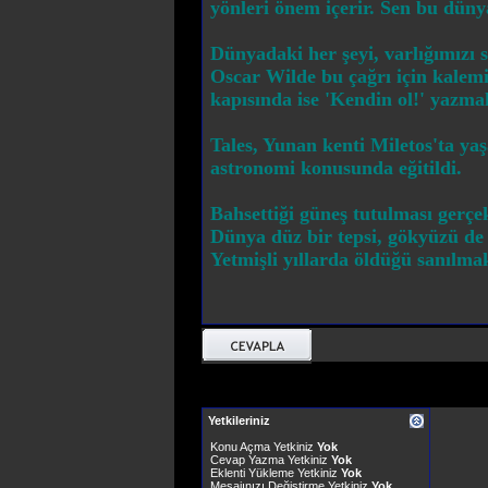
yönleri önem içerir. Sen bu düny
Dünyadaki her şeyi, varlığımızı 
Oscar Wilde bu çağrı için kalem
kapısında ise 'Kendin ol!' yazmal
Tales, Yunan kenti Miletos'ta yaş
astronomi konusunda eğitildi.
Bahsettiği güneş tutulması gerç
Dünya düz bir tepsi, gökyüzü de
Yetmişli yıllarda öldüğü sanılmak
Yetkileriniz
Konu Açma Yetkiniz
Yok
Cevap Yazma Yetkiniz
Yok
Eklenti Yükleme Yetkiniz
Yok
Mesajınızı Değiştirme Yetkiniz
Yok