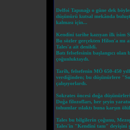
Delfoi Tapınağı o güne dek böyles
düşünürü kutsal mekânda buluştul
kalması için...
Kendini tarihe kazıyan ilk isim S
Bu sözler gerçekten Hilon'a mı ai
Tales'a ait denildi.
Batı felsefesinin başlangıcı ola
çoğunluktaydı.
Tarih, felsefenin MÖ 650-450 yıll
verdiğinden; bu düşünürlere "So
çalışıyorlardı.
Sokrates öncesi doğa düşünürlerin
Doğa filozofları, her şeyin yaratı
tohumlar ıslaktı buna karşın öl
Tales bu bilgilerin çoğunu, Mezop
Tales'in "Kendini tanı" deyişini