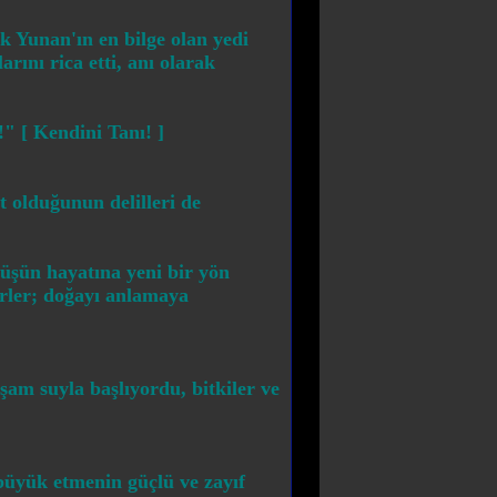
k Yunan'ın en bilge olan yedi
rını rica etti, anı olarak
!" [ Kendini Tanı! ]
t olduğunun delilleri de
 düşün hayatına yeni bir yön
ürler; doğayı anlamaya
aşam suyla başlıyordu, bitkiler ve
 büyük etmenin güçlü ve zayıf