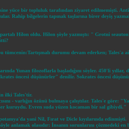
ine yüce bir topluluk tarafından ziyaret edilmemişti. Anti
ar. Rahip bilgelerin tapınak taşlarına birer deyiş yazmala
partalı Hilon oldu. Hilon şöyle yazmıştı: " Grotni seauton
tti?
n bu tümcenin:Tartışmalı durumu devam ederken; Tales'a ai
arında Yunan filozoflarla başladığını söyler. 450'li yıllar,
krates öncesi düşünürler" denilir. Sokrates öncesi düşün
 ilki Tales'tir.
cısını - varlığın özünü bulmaya çalıştılar. Tales'e göre: "Y
üler kuruydu. Evren suda yüzen kocaman bir sal gibiydi."
otamya'da yani Nil, Fırat ve Dicle kıyılarında edinmişti.
 şöyle anlamak olasıdır: İnsanın sorunlarını çözmedeki en