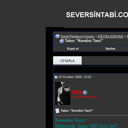
Genel Paylaşım Forumu
>
EĞİTİM DÜNYASI
>
Tales: "Kendini Tanı!"
Kayıt ol
Yardım
10 October 2009, 13:53
reis
Root Administrator
Tales: "Kendini Tanı!"
Kendini Tanı!
Miletoslu Tales MÖ 625-547