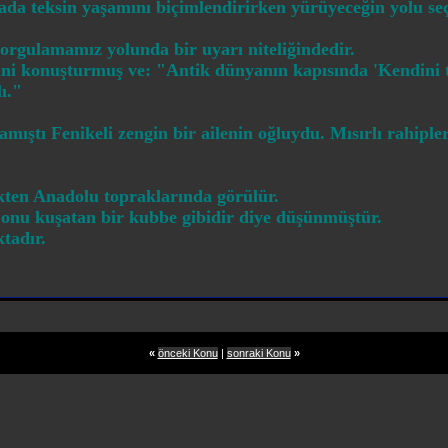
ada teksin yaşamını biçimlendirirken yürüyeceğin yolu seç
sorgulamamız yolunda bir uyarı niteliğindedir.
ini konuşturmuş ve: "Antik dünyanın kapısında 'Kendini t
ı."
amıştı Fenikeli zengin bir ailenin oğluydu. Mısırlı rahipl
ekten Anadolu topraklarında görülür.
 onu kuşatan bir kubbe gibidir diye düşünmüştür.
tadır.
«
önceki Konu
|
sonraki Konu
»