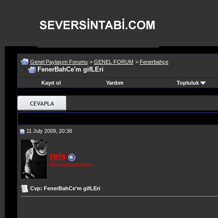
Genel Paylaşım Forumu
>
GENEL FORUM
>
Fenerbahçe
FenerBahCe'm gifLEri
Kayıt ol
Yardım
Topluluk
11 July 2009, 20:38
reis
Root Administrator
Cvp: FenerBahCe'm gifLEri