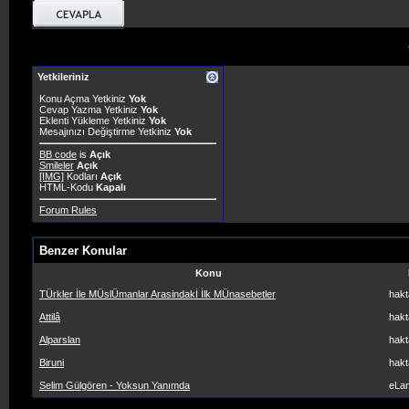
Yetkileriniz
Konu Açma Yetkiniz
Yok
Cevap Yazma Yetkiniz
Yok
Eklenti Yükleme Yetkiniz
Yok
Mesajınızı Değiştirme Yetkiniz
Yok
BB code
is
Açık
Smileler
Açık
[IMG]
Kodları
Açık
HTML-Kodu
Kapalı
Forum Rules
Benzer Konular
Konu
TÜrkler İle MÜslÜmanlar Arasindakİ İlk MÜnasebetler
hakt
Attilâ
hakt
Alparslan
hakt
Biruni
hakt
Selim Gülgören - Yoksun Yanımda
eLa