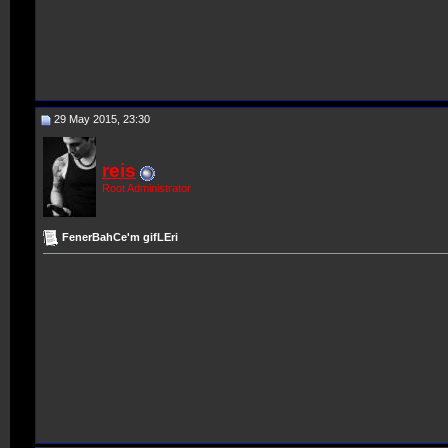
29 May 2015, 23:30
reis
Root Administrator
FenerBahCe'm gifLEri