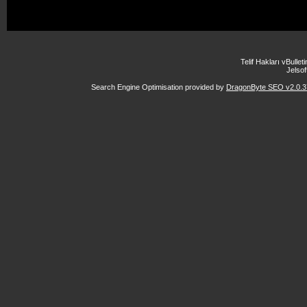
Telif Hakları vBulle
Jelsoft
Search Engine Optimisation provided by
DragonByte SEO v2.0.37