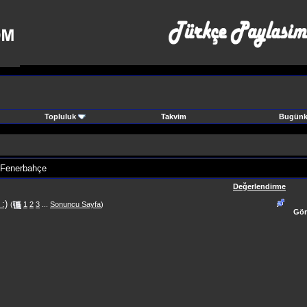
Topluluk
Takvim
Bugünki
 Fenerbahçe
Değerlendirme
:)
(
1
2
3
...
Sonuncu Sayfa
)
Gön