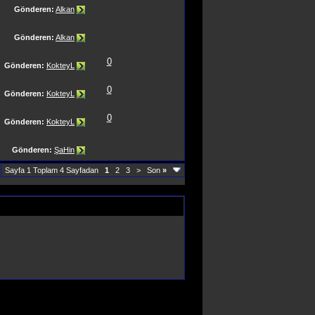
Gönderen:
Alkan
Gönderen:
Alkan
0
Gönderen:
KokteyL
0
Gönderen:
KokteyL
0
Gönderen:
KokteyL
Gönderen:
ŞaHin
Sayfa 1 Toplam 4 Sayfadan
1
2
3
>
Son
»