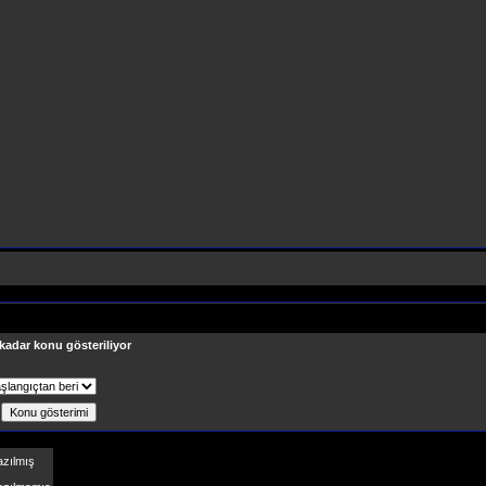
 kadar konu gösteriliyor
ş
azılmış