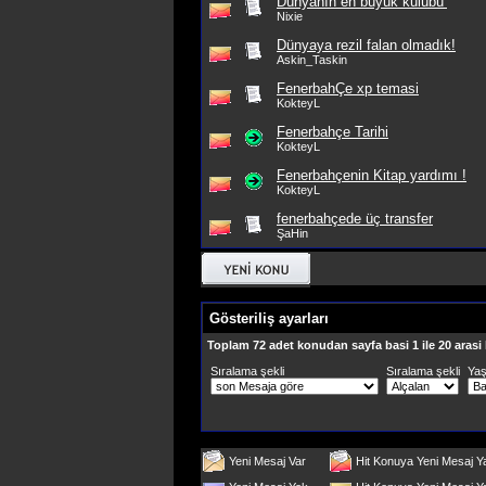
Dünyanın en büyük kulübü’
Nixie
Dünyaya rezil falan olmadık!
Askin_Taskin
FenerbahÇe xp temasi
KokteyL
Fenerbahçe Tarihi
KokteyL
Fenerbahçenin Kitap yardımı !
KokteyL
fenerbahçede üç transfer
ŞaHin
Gösteriliş ayarları
Toplam 72 adet konudan sayfa basi 1 ile 20 arasi
Sıralama şekli
Sıralama şekli
Ya
Yeni Mesaj Var
Hit Konuya Yeni Mesaj Y