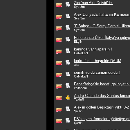
Zico'nun Aklı Deivid'de.
Syst3m
Alex,Dünyada Haftanın Karması
Syst3m
''F.Bahçe - G.Saray Derbisi Ülkem
Syst3m
Fenerbahçe Ülker İtalya’ya gidiyo
ELçiN
kanında var.Naparsın !
CaNaLaN
korku filmi.. başrolde DAUM
alia
semih vurdu zaman durdu !
CaNaLaN
FenerBahçe'de hedef, galibiyetin
xbitanem
Andre Clarindo dos Santos kimdi
TaMeR
Alex'in golleri Beşiktaş'ı yıktı 0-2
ŞaHin
FB'nin yeni formaları görücüye çı
ŞaHin