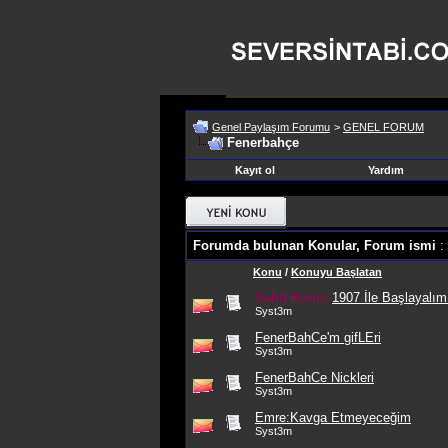
Genel Paylaşım Forumu
>
GENEL FORUM
Fenerbahçe
Kayıt ol
Yardım
Forumda bulunan Konular, Forum ismi
:
Konu
/
Konuyu Başlatan
Sabit Konu:
1907 İle Başlayalım 
Syst3m
FenerBahCe'm gifLEri
Syst3m
FenerBahCe Nickleri
Syst3m
Emre:Kavga Etmeyeceğim
Syst3m