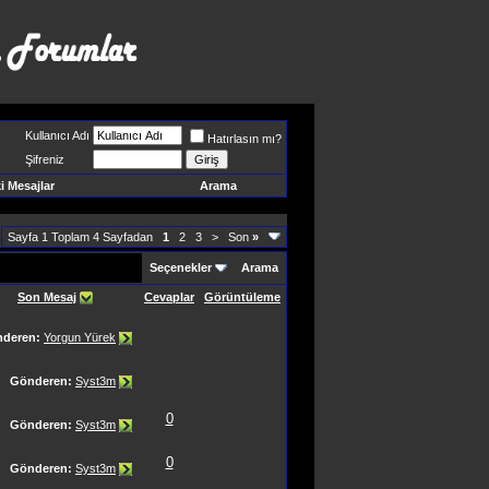
Kullanıcı Adı
Hatırlasın mı?
Şifreniz
 Mesajlar
Arama
Sayfa 1 Toplam 4 Sayfadan
1
2
3
>
Son
»
Seçenekler
Arama
Son Mesaj
Cevaplar
Görüntüleme
deren:
Yorgun Yürek
Gönderen:
Syst3m
0
Gönderen:
Syst3m
0
Gönderen:
Syst3m