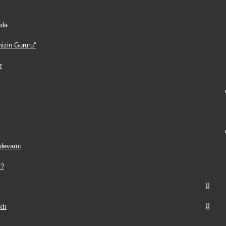
nda
izin Gururu''
r
 devamı
r?
ktı