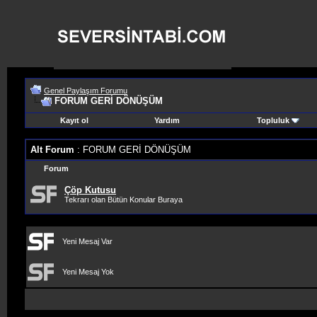
Genel Paylaşım Forumu
FORUM GERİ DÖNÜŞÜM
Kayıt ol
Yardım
Topluluk
Alt Forum
: FORUM GERİ DÖNÜŞÜM
Forum
Çöp Kutusu
Tekrarı olan Bütün Konular Buraya
Yeni Mesaj Var
Yeni Mesaj Yok