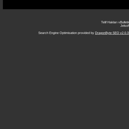
Telif Hakları vBulle
Jelsoft
Search Engine Optimisation provided by
DragonByte SEO v2.0.37