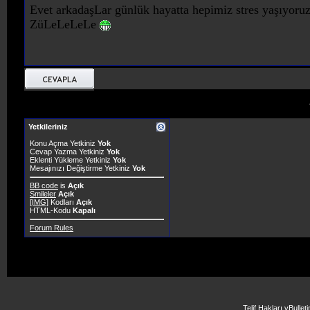
Evet arkadaşLar günlük hayatta hepimiz stres yaşıyor
ZüLeLeLeLe
Yetkileriniz
Konu Açma Yetkiniz
Yok
Cevap Yazma Yetkiniz
Yok
Eklenti Yükleme Yetkiniz
Yok
Mesajınızı Değiştirme Yetkiniz
Yok
BB code
is
Açık
Smileler
Açık
[IMG]
Kodları
Açık
HTML-Kodu
Kapalı
Forum Rules
Telif Hakları vBulle