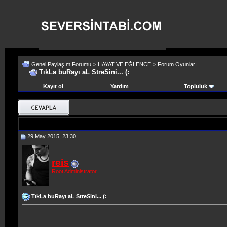
Genel Paylaşım Forumu
>
HAYAT VE EĞLENCE
>
Forum Oyunları
TıkLa buRayı aL StreSini... (:
Kayıt ol
Yardım
Topluluk
29 May 2015, 23:30
reis
Root Administrator
TıkLa buRayı aL StreSini... (: