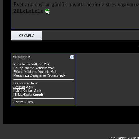
Evet arkadaşLar günlük hayatta hepimiz stres yaşıyor
ZüLeLeLeLe
Yetkileriniz
Konu Açma Yetkiniz
Yok
Cevap Yazma Yetkiniz
Yok
Eklenti Yükleme Yetkiniz
Yok
Mesajınızı Değiştirme Yetkiniz
Yok
BB code
is
Açık
Smileler
Açık
[IMG]
Kodları
Açık
HTML-Kodu
Kapalı
Forum Rules
Telif Hakları vBulle