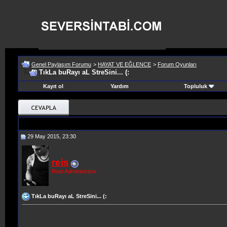
Genel Paylaşım Forumu
>
HAYAT VE EĞLENCE
>
Forum Oyunları
TıkLa buRayı aL StreSini... (:
Kayıt ol
Yardım
Topluluk
29 May 2015, 23:30
reis
Root Administrator
TıkLa buRayı aL StreSini... (: