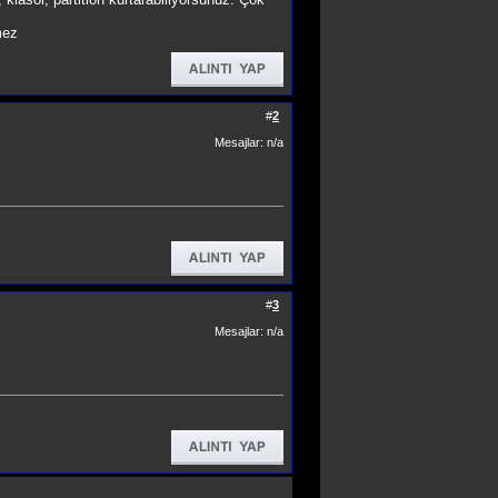
mez
#
2
Mesajlar: n/a
#
3
Mesajlar: n/a