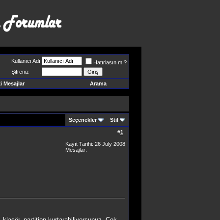
Kullanıcı Adı
Hatırlasın mı?
Şifreniz
 Mesajlar
Arama
Seçenekler
Stil
#
1
Kayıt Tarihi: 26 July 2008
Mesajlar:
lasör, partition kurtarabiliyorsunuz. Çok