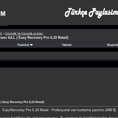
SI
>
Güvenlik Ve Güvenlik açıkları
ramı fuLL ( Easy Recovery Pro 6,10 Retail)
Topluluk
Takvim
Bugünki
 ( Easy Recovery Pro 6,10 Retail)
EasyRecovery Pro 6.10 Retail - Profesyonel veri kurtarma yazılımı (499 $)
r veya harddiske hiç ulaşamıyorsunuz. Bu program ile harddiskinizden dosya, k