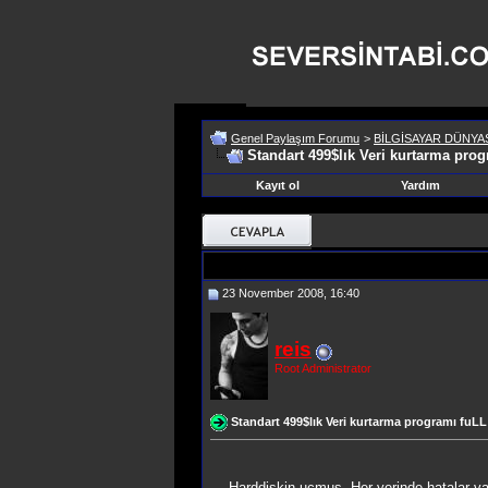
Genel Paylaşım Forumu
>
BİLGİSAYAR DÜNYA
Standart 499$lık Veri kurtarma prog
Kayıt ol
Yardım
23 November 2008, 16:40
reis
Root Administrator
Standart 499$lık Veri kurtarma programı fuLL
Harddiskin uçmuş. Her yerinde hatalar va