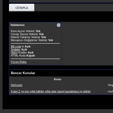
Yetkileriniz
Konu Açma Yetkiniz
Yok
Cevap Yazma Yetkiniz
Yok
Eklenti Yükleme Yetkiniz
Yok
Mesajınızı Değiştirme Yetkiniz
Yok
BB code
is
Açık
Smileler
Açık
[IMG]
Kodları
Açık
HTML-Kodu
Kapalı
Forum Rules
Benzer Konular
Konu
Defroster
Yor
A dan Z ye tüm şifalı bitkiler şifalı otlar hangi hastalıklara iyi gelirler
cey