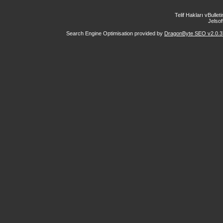
Telif Hakları vBulle
Jelsoft
Search Engine Optimisation provided by
DragonByte SEO v2.0.37