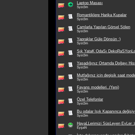
Laptop Masası
Syst3m
Romantiklere Harika Kupalar
Syst3m
Camlarla Yapılan Görsel Şölen
Syst3m
Yapraklar Güle Dönsün :)
Syst3m
Şık YataK OdaSı DekoRaSYonL
Syst3m
Yaşadığınız Ortamda Doğayı His
Syst3m
Mutfağınız icin degisik saat mode
Syst3m
Fayans modelleri..(Yeni)
Syst3m
Özel Telefonlar
Syst3m
Bu odalar Işık Kapanınca değişiy
Syst3m
HayaLLerimizi SüsLeyen EvLer :
EyşaN