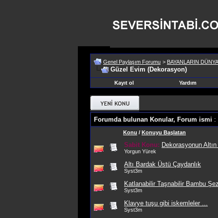
Genel Paylaşım Forumu
>
BAYANLARIN DÜNYA
Güzel Evim (Dekorasyon)
Kayıt ol
Yardım
Forumda bulunan Konular, Forum ismi
:
Konu
/
Konuyu Başlatan
Sabit Konu:
Dekorasyonun Altın 
Yorgun Yürek
Altı Bardak Üstü Çaydanlık
Syst3m
Katlanabilir Taşnabilir Bambu Şez
Syst3m
Klavye tuşu gibi iskemleler ...
Syst3m