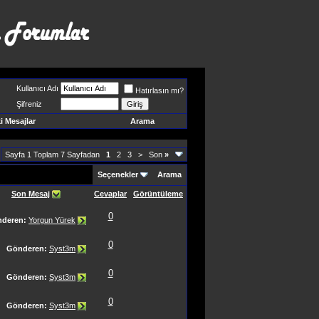
Kullanıcı Adı
Hatırlasın mı?
Şifreniz
 Mesajlar
Arama
Sayfa 1 Toplam 7 Sayfadan
1
2
3
>
Son
»
Seçenekler
Arama
Son Mesaj
Cevaplar
Görüntüleme
0
deren:
Yorgun Yürek
0
Gönderen:
Syst3m
0
Gönderen:
Syst3m
0
Gönderen:
Syst3m