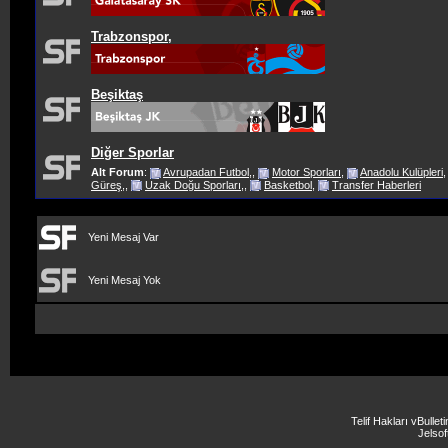
Trabzonspor,
Beşiktaş
Diğer Sporlar
Alt Forum
:
Avrupadan Futbol,
,
Motor Sporları
,
Anadolu Kulüpleri
Güreş,
,
Uzak Doğu Sporları,
,
Basketbol
,
Transfer Haberleri
Yeni Mesaj Var
Yeni Mesaj Yok
Telif Hakları vBulle
Jelsoft