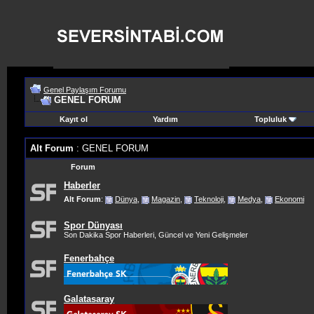
Genel Paylaşım Forumu
GENEL FORUM
Kayıt ol
Yardım
Topluluk
Alt Forum
: GENEL FORUM
Forum
Haberler
Alt Forum
:
Dünya
,
Magazin
,
Teknoloji
,
Medya
,
Ekonomi
Spor Dünyası
Son Dakika Spor Haberleri, Güncel ve Yeni Gelişmeler
Fenerbahçe
Galatasaray