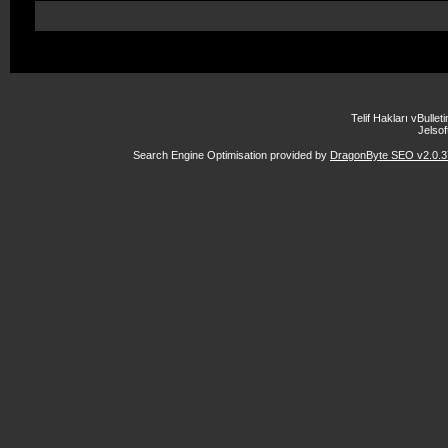
Telif Hakları vBulle
Jelsoft
Search Engine Optimisation provided by
DragonByte SEO v2.0.37