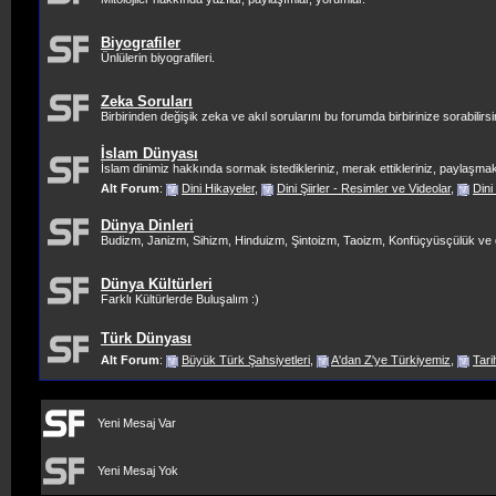
Biyografiler
Ünlülerin biyografileri.
Zeka Soruları
Birbirinden değişik zeka ve akıl sorularını bu forumda birbirinize sorabilirsi
İslam Dünyası
İslam dinimiz hakkında sormak istedikleriniz, merak ettikleriniz, paylaşmak 
Alt Forum
:
Dini Hikayeler
,
Dini Şiirler - Resimler ve Videolar
,
Dini
Dünya Dinleri
Budizm, Janizm, Sihizm, Hinduizm, Şintoizm, Taoizm, Konfüçyüsçülük ve diğer 
Dünya Kültürleri
Farklı Kültürlerde Buluşalım :)
Türk Dünyası
Alt Forum
:
Büyük Türk Şahsiyetleri
,
A'dan Z'ye Türkiyemiz
,
Tar
Yeni Mesaj Var
Yeni Mesaj Yok