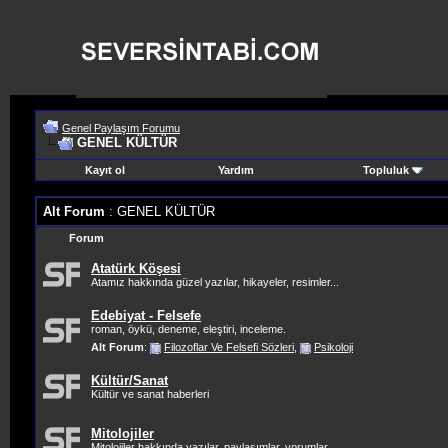
Genel Paylaşım Forumu
GENEL KÜLTÜR
Kayıt ol
Yardım
Topluluk
Alt Forum
: GENEL KÜLTÜR
Forum
Atatürk Köşesi
Atamız hakkında güzel yazılar, hikayeler, resimler...
Edebiyat - Felsefe
roman, öykü, deneme, eleştiri, inceleme.
Alt Forum
:
Filozoflar Ve Felsefi Sözleri
,
Psikoloji
Kültür/Sanat
Kültür ve sanat haberleri
Mitolojiler
Mitolojiler hakkında yazılar, paylaşımlar, yorumlar.