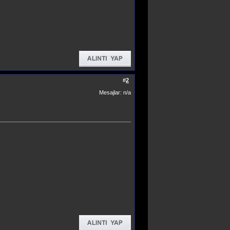
#
2
Mesajlar: n/a