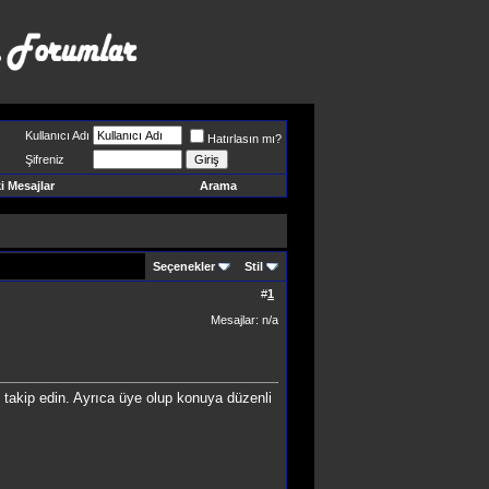
Kullanıcı Adı
Hatırlasın mı?
Şifreniz
 Mesajlar
Arama
Seçenekler
Stil
#
1
Mesajlar: n/a
takip edin. Ayrıca üye olup konuya düzenli