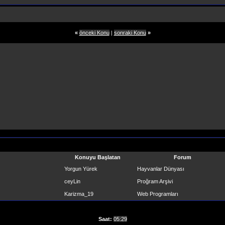
«
önceki Konu
|
sonraki Konu
»
Konuyu Başlatan
Forum
Yorgun Yürek
Hayvanlar Dünyası
ceyLin
Proğram Arşivi
Karizma_19
Web Programları
Saat:
05:29