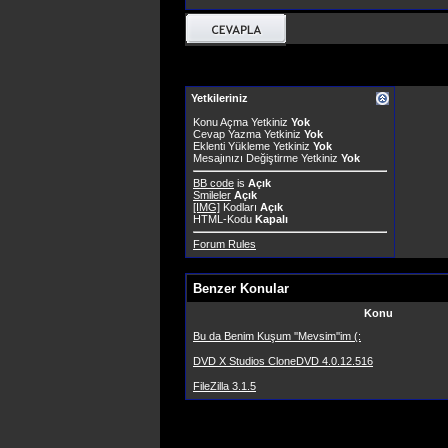
Yetkileriniz
Konu Açma Yetkiniz
Yok
Cevap Yazma Yetkiniz
Yok
Eklenti Yükleme Yetkiniz
Yok
Mesajınızı Değiştirme Yetkiniz
Yok
BB code
is
Açık
Smileler
Açık
[IMG]
Kodları
Açık
HTML-Kodu
Kapalı
Forum Rules
Benzer Konular
Konu
Bu da Benim Kuşum ''Mevsim''im (:
DVD X Studios CloneDVD 4.0.12.516
FileZilla 3.1.5