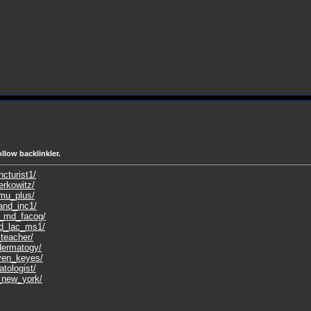
llow backlinkler.
cturist1/
erkowitz/
imu_plus/
land_inc1/
e_md_facog/
nd_lac_ms1/
_teacher/
_dermatogy/
aven_keyes/
tologist/
p_new_york/