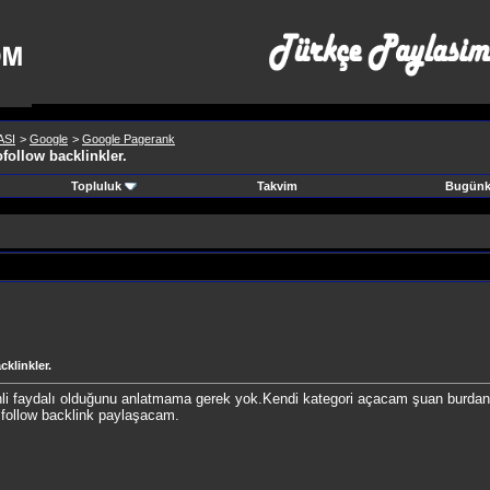
SI
>
Google
>
Google Pagerank
follow backlinkler.
Topluluk
Takvim
Bugünki
cklinkler.
enli faydalı olduğunu anlatmama gerek yok.Kendi kategori açacam şuan burdan 
follow backlink paylaşacam.