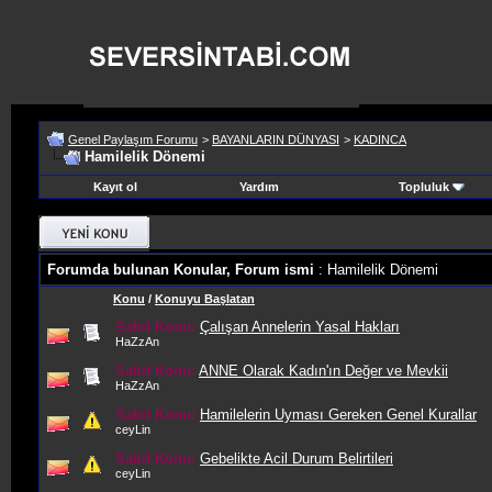
Genel Paylaşım Forumu
>
BAYANLARIN DÜNYASI
>
KADINCA
Hamilelik Dönemi
Kayıt ol
Yardım
Topluluk
Forumda bulunan Konular, Forum ismi
: Hamilelik Dönemi
Konu
/
Konuyu Başlatan
Sabit Konu:
Çalışan Annelerin Yasal Hakları
HaZzAn
Sabit Konu:
ANNE Olarak Kadın'ın Değer ve Mevkii
HaZzAn
Sabit Konu:
Hamilelerin Uyması Gereken Genel Kurallar
ceyLin
Sabit Konu:
Gebelikte Acil Durum Belirtileri
ceyLin