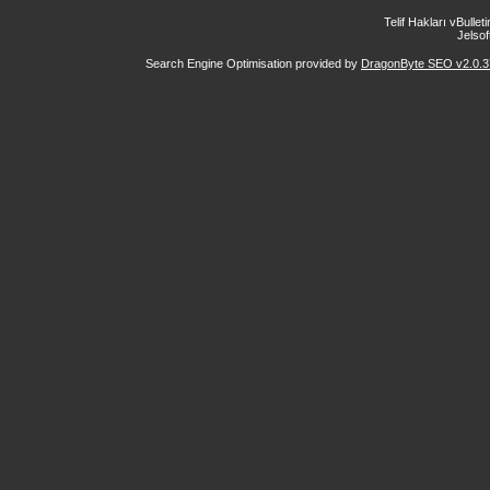
Telif Hakları vBulle
Jelsoft
Search Engine Optimisation provided by
DragonByte SEO v2.0.37