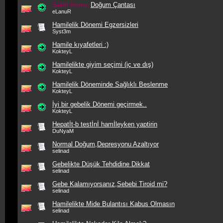
Sabit Konu:
Doğum Çantası
eLanuR
Hamilelik Dönemi Egzersizleri
Syst3m
Hamile kıyafetleri :)
KokteyL
Hamilelikte giyim seçimi (iç ve dış)
KokteyL
Hamilelik Döneminde Sağlıklı Beslenme
KokteyL
İyi bir gebelik Dönemi geçirmek..
KokteyL
Hepatİt-b testİnİ hamİleyken yaptirin
DuNyaM
Normal Doğum,Depresyonu Azaltıyor
selinad
Gebelikte Düşük Tehdidine Dikkat
selinad
Gebe Kalamıyorsanız,Sebebi Tiroid mi?
selinad
Hamilelikte Mide Bulantısı Kabus Olmasın
selinad