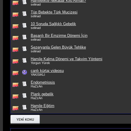
Hamilelikte Nekadar Kilo Almalı?
selinad
Tüp Bebekte Türk Mucizesi
selinad
10 Soruda Sağlıklı Gebelik
selinad
Başarılı Bir Emzirme Dönemi İçin
selinad
Sezeryanla Gelen Büyük Tehlike
selinad
Hamile Kalma Dönemi ve Takvim Yöntemi
Yorgun Yürek
canlı kürtaj videosu
YAKISIKLI
Endometriosis
HaZzAn
Planlı gebelik
HaZzAn
Hamile Eğitim
HaZzAn