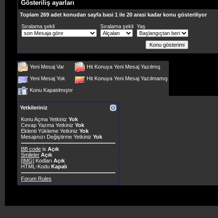
Gösteriliş ayarları
Toplam 269 adet konudan sayfa basi 1 ile 20 arasi kadar konu gösteriliyor
Sıralama şekli
Sıralama şekli
Yaş
Yeni Mesaj Var
Hit Konuya Yeni Mesaj Yazılmış
Yeni Mesaj Yok
Hit Konuya Yeni Mesaj Yazılmamış
Konu Kapatılmıştır
Yetkileriniz
Konu Açma Yetkiniz
Yok
Cevap Yazma Yetkiniz
Yok
Eklenti Yükleme Yetkiniz
Yok
Mesajınızı Değiştirme Yetkiniz
Yok
BB code
is
Açık
Smileler
Açık
[IMG]
Kodları
Açık
HTML-Kodu
Kapalı
Forum Rules