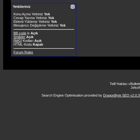
Yetkileriniz
Konu Açma Yetkiniz
Yok
Cevap Yazma Yetkiniz
Yok
Eklenti Yükleme Yetkiniz
Yok
Mesajınızı Değiştirme Yetkiniz
Yok
BB code
is
Açık
Smileler
Açık
[IMG]
Kodları
Açık
HTML-Kodu
Kapalı
Forum Rules
Telif Hakları vBulle
Jelsoft
Search Engine Optimisation provided by
DragonByte SEO v2.0.37