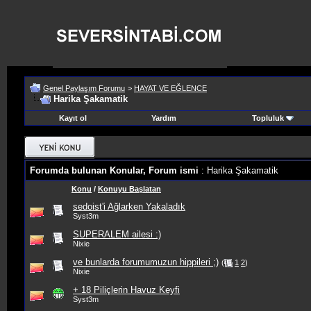
Genel Paylaşım Forumu
>
HAYAT VE EĞLENCE
Harika Şakamatik
Kayıt ol
Yardım
Topluluk
Forumda bulunan Konular, Forum ismi
: Harika Şakamatik
Konu
/
Konuyu Başlatan
sedoist'i Ağlarken Yakaladık
Syst3m
SUPERALEM ailesi :)
Nixie
ve bunlarda forumumuzun hippileri ;)
(
1
2
)
Nixie
+ 18 Piliçlerin Havuz Keyfi
Syst3m