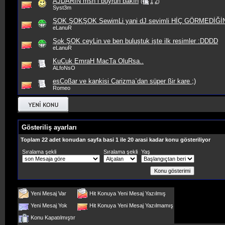
AJDARIN msn`i buyrun bakın
(
1
2
)
Syst3m
ŞOK ŞOKŞOK SewimLi yani dJ sevimli HİÇ GÖRMEDİĞİN
eLanuR
Şok ŞOK ceyLin ve ben buluştuk işte ilk resimler :DDDD
eLanuR
KuCuk EmraH MacTa OluRsa..
ALfoNsO
esCoßar ve kankisi Carizma`dan süper ßir kare ;)
Romeo
Gösteriliş ayarları
Toplam 22 adet konudan sayfa basi 1 ile 20 arasi kadar konu gösteriliyor
Sıralama şekli
Sıralama şekli
Yaş
Yeni Mesaj Var
Hit Konuya Yeni Mesaj Yazılmış
Yeni Mesaj Yok
Hit Konuya Yeni Mesaj Yazılmamış
Konu Kapatılmıştır