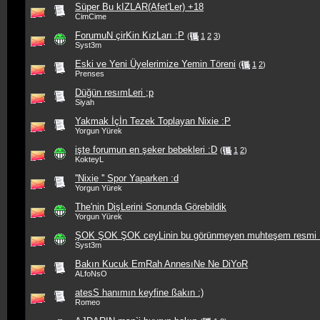
Süper Bu kIZLAR(Afet'Ler) +18
CimCime
ForumuN çirKin KızLarı :P
(
1
2
3
)
Syst3m
Eski ve Yeni Üyelerimize Yemin Töreni
(
1
2
)
Prenses
Düğün resımLeri ;p
Siyah
Yakmak İçİn Tezek Toplayan Nixie :P
Yorgun Yürek
işte forumun en şeker bebekleri :D
(
1
2
)
KokteyL
''Nixie '' Spor Yaparken :d
Yorgun Yürek
The'nin DişLerini Sonunda Görebildik
Yorgun Yürek
ŞOK ŞOK ŞOK ceyLinin bu görünmeyen muhteşem resm
Syst3m
Bakın Kucuk EmRah AnnesıNe Ne DiYoR
ALfoNsO
atesS hanımın keyfine ßakın :)
Romeo