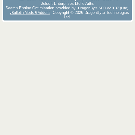
Jelsoft Enterprises Ltd.'e Aittir.
Search Engine Optimisation provided by
DragonByte SEO v2.0.37 (Lite)
-
Copyright © 2026 DragonByte Technologies
vBulletin Mods & Addons
Ltd.