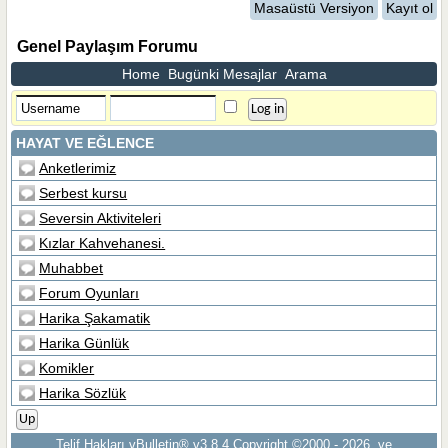
Masaüstü Versiyon
Kayıt ol
Genel Paylaşım Forumu
Home
Bugünki Mesajlar
Arama
HAYAT VE EĞLENCE
Anketlerimiz
Serbest kursu
Seversin Aktiviteleri
Kızlar Kahvehanesi.
Muhabbet
Forum Oyunları
Harika Şakamatik
Harika Günlük
Komikler
Harika Sözlük
Up
Telif Hakları vBulletin® v3.8.4 Copyright ©2000 - 2026, ve