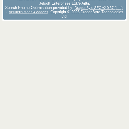
Jelsoft Enterprises Ltd.'e Aittir.
Search Engine Optimisation provided by
DragonByte SEO v2.0.37 (Lite)
-
Copyright © 2026 DragonByte Technologies
vBulletin Mods & Addons
Ltd.