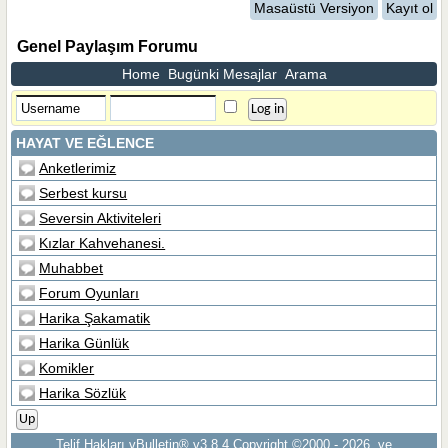
Masaüstü Versiyon
Kayıt ol
Genel Paylaşım Forumu
Home
Bugünki Mesajlar
Arama
HAYAT VE EĞLENCE
Anketlerimiz
Serbest kursu
Seversin Aktiviteleri
Kızlar Kahvehanesi.
Muhabbet
Forum Oyunları
Harika Şakamatik
Harika Günlük
Komikler
Harika Sözlük
Up
Telif Hakları vBulletin® v3.8.4 Copyright ©2000 - 2026, ve