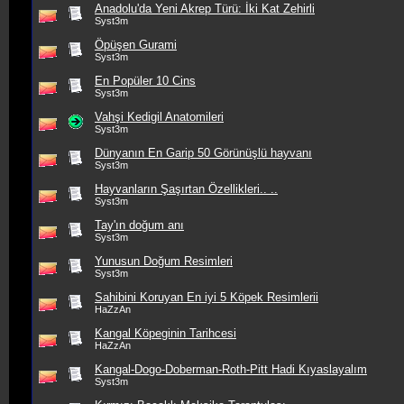
Anadolu'da Yeni Akrep Türü: İki Kat Zehirli
Syst3m
Öpüşen Gurami
Syst3m
En Popüler 10 Cins
Syst3m
Vahşi Kedigil Anatomileri
Syst3m
Dünyanın En Garip 50 Görünüşlü hayvanı
Syst3m
Hayvanların Şaşırtan Özellikleri.. ..
Syst3m
Tay'ın doğum anı
Syst3m
Yunusun Doğum Resimleri
Syst3m
Sahibini Koruyan En iyi 5 Köpek Resimlerii
HaZzAn
Kangal Köpeginin Tarihcesi
HaZzAn
Kangal-Dogo-Doberman-Roth-Pitt Hadi Kıyaslayalım
Syst3m