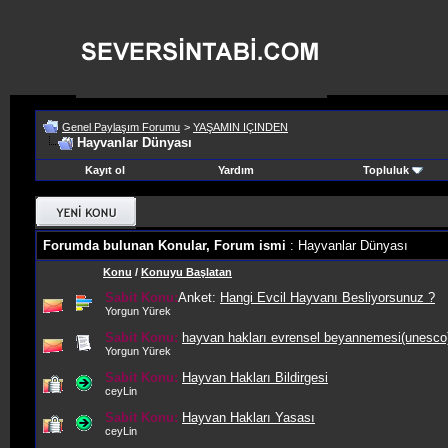
Genel Paylaşım Forumu
>
YAŞAMIN IÇINDEN
Hayvanlar Dünyası
Kayıt ol
Yardım
Topluluk
Forumda bulunan Konular, Forum ismi
: Hayvanlar Dünyası
Konu
/
Konuyu Başlatan
Sabit Konu:
Anket:
Hangi Evcil Hayvanı Besliyorsunuz ?
Yorgun Yürek
Sabit Konu:
hayvan hakları evrensel beyannemesi(unesco
Yorgun Yürek
Sabit Konu:
Hayvan Hakları Bildirgesi
ceyLin
Sabit Konu:
Hayvan Hakları Yasası
ceyLin