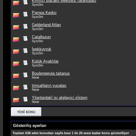
Kırmızı Bacaklı Meksika Tarantulası
Syst3m
Pampa Kedisi
Syst3m
Gelderland Atları
Syst3m
Çatalburun
Syst3m
İpekkuyruk
Syst3m
Kütük Ayaklılar
Syst3m
Boulengerula taitanus
Nixie
timsahların yuvaları
Nixie
Yilanlardakİ isi algilayici sİstem
Nixie
Gösteriliş ayarları
Toplam 638 adet konudan sayfa basi 1 ile 20 arasi kadar konu gösteriliyor