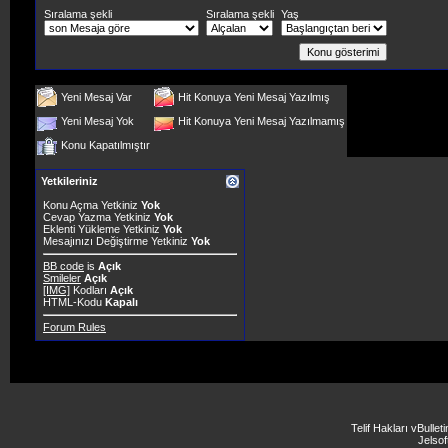
Sıralama şekli
Sıralama şekli
Yaş
Yeni Mesaj Var
Hit Konuya Yeni Mesaj Yazılmış
Yeni Mesaj Yok
Hit Konuya Yeni Mesaj Yazılmamış
Konu Kapatılmıştır
Yetkileriniz
Konu Açma Yetkiniz
Yok
Cevap Yazma Yetkiniz
Yok
Eklenti Yükleme Yetkiniz
Yok
Mesajınızı Değiştirme Yetkiniz
Yok
BB code
is
Açık
Smileler
Açık
[IMG]
Kodları
Açık
HTML-Kodu
Kapalı
Forum Rules
Telif Hakları vBulle
Jelsoft