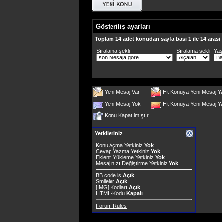
Gösteriliş ayarları
Toplam 14 adet konudan sayfa basi 1 ile 14 arasi
Sıralama şekli
Sıralama şekli
Ya
Yeni Mesaj Var
Hit Konuya Yeni Mesaj Y
Yeni Mesaj Yok
Hit Konuya Yeni Mesaj 
Konu Kapatılmıştır
Yetkileriniz
Konu Açma Yetkiniz
Yok
Cevap Yazma Yetkiniz
Yok
Eklenti Yükleme Yetkiniz
Yok
Mesajınızı Değiştirme Yetkiniz
Yok
BB code
is
Açık
Smileler
Açık
[IMG]
Kodları
Açık
HTML-Kodu
Kapalı
Forum Rules