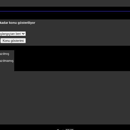
 kadar konu gösteriliyor
ş
azılmış
Yazılmamış