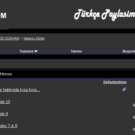
İZİ DÜNYASI
>
Yabancı Diziler
Topluluk
Takvim
Bugünki
 Heroes
Değerlendirme
 hakkında kısa kısa...
de 10
G
de 9
G
des 7 & 8
G