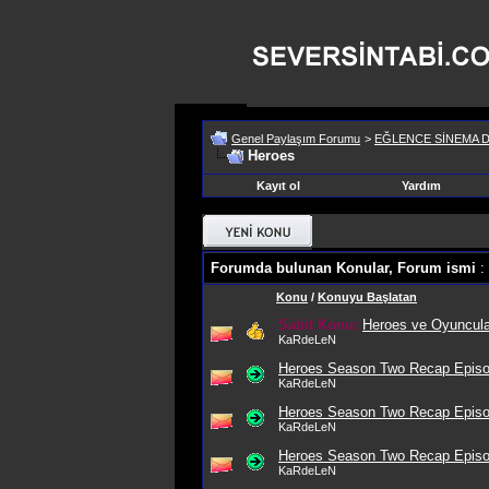
Genel Paylaşım Forumu
>
EĞLENCE SİNEMA D
Heroes
Kayıt ol
Yardım
Forumda bulunan Konular, Forum ismi
:
Konu
/
Konuyu Başlatan
Sabit Konu:
Heroes ve Oyuncular
KaRdeLeN
Heroes Season Two Recap Episo
KaRdeLeN
Heroes Season Two Recap Episo
KaRdeLeN
Heroes Season Two Recap Episo
KaRdeLeN