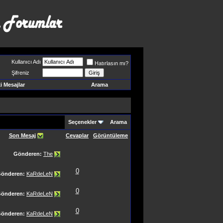
Kullanıcı Adı
Hatırlasın mı?
Şifreniz
 Mesajlar
Arama
Seçenekler
Arama
Son Mesaj
Cevaplar
Görüntüleme
Gönderen:
The
0
önderen:
KaRdeLeN
0
önderen:
KaRdeLeN
0
önderen:
KaRdeLeN