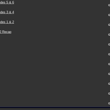
des 5 & 6
G
des 3 & 4
G
des 1 & 2
G
 2 Recap
G
G
G
G
G
G
G
G