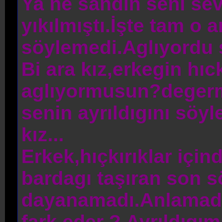
Ya ne sandın seni sev
yıkılmıştı.İşte tam o 
söylemedi.Aglıyordu s
Bi ara kız,erkegin hıc
aglıyormusun?deger
senin ayrıldıgını söyl
kız...
Erkek,hıçkırıklar içi
bardagı taşıran son s
dayanamadı.Anlamadı
fark eder ? Ayrıldıgı