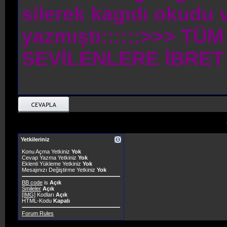
silerek kagıdı okud
yazmıştı::::::>>> T
SEVİLENLERE İBRE
Yetkileriniz
Konu Açma Yetkiniz
Yok
Cevap Yazma Yetkiniz
Yok
Eklenti Yükleme Yetkiniz
Yok
Mesajınızı Değiştirme Yetkiniz
Yok
BB code
is
Açık
Smileler
Açık
[IMG]
Kodları
Açık
HTML-Kodu
Kapalı
Forum Rules