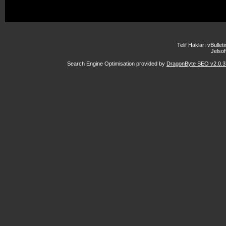
Telif Hakları vBulle
Jelsoft
Search Engine Optimisation provided by
DragonByte SEO v2.0.37