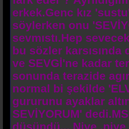
erkek.Genc kız 'sustu
söylerken onu 'SEVİ
sevmıstı.Hep sevecek
bu sözler karsısında
ve SEVGİ'ne kadar te
sonunda terazide agır
normal bi şekilde 'EL
gururunu ayaklar altı
SEVİYORUM' dedi.MSN 
düşündü... Niye ,niy