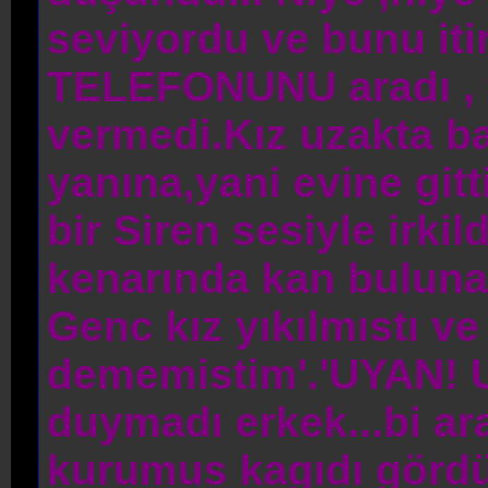
seviyordu ve bunu iti
TELEFONUNU aradı , f
vermedi.Kız uzakta ba
yanına,yani evine gitt
bir Siren sesiyle irki
kenarında kan buluna
Genc kız yıkılmıstı ve
dememistim'.'UYAN! 
duymadı erkek...bi ara
kurumus kagıdı gördü