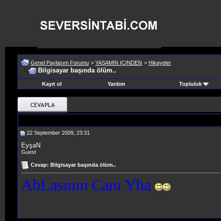
Genel Paylaşım Forumu
>
YAŞAMIN IÇINDEN
>
Hikayeler
Bilgisayar başında ölüm..
Kayıt ol
Yardım
Topluluk
22 September 2009, 23:31
EyşaN
Guest
Cevap: Bilgisayar başında ölüm..
AbLasının Canı Yha