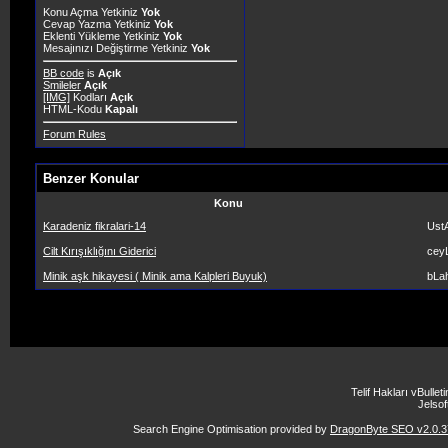
Konu Açma Yetkiniz
Yok
Cevap Yazma Yetkiniz
Yok
Eklenti Yükleme Yetkiniz
Yok
Mesajınızı Değiştirme Yetkiniz
Yok
BB code
is
Açık
Smileler
Açık
[IMG]
Kodları
Açık
HTML-Kodu
Kapalı
Forum Rules
Benzer Konular
Konu
Karadeniz fikralari-14
Ust
Cilt Kırışıklığını Giderici
cey
Minik aşk hikayesi ( Minik ama Kalpleri Buyuk)
bLa
Telif Hakları vBulle
Jelsoft
Search Engine Optimisation provided by
DragonByte SEO v2.0.37