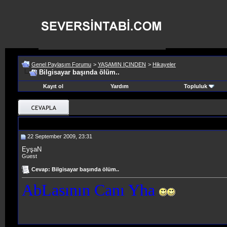
Genel Paylaşım Forumu
>
YAŞAMIN IÇINDEN
>
Hikayeler
Bilgisayar başında ölüm..
Kayıt ol
Yardım
Topluluk
22 September 2009, 23:31
EyşaN
Guest
Cevap: Bilgisayar başında ölüm..
AbLasının Canı Yha