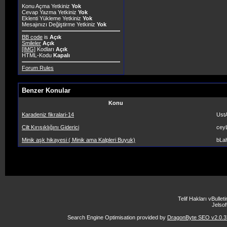
Konu Açma Yetkiniz
Yok
Cevap Yazma Yetkiniz
Yok
Eklenti Yükleme Yetkiniz
Yok
Mesajınızı Değiştirme Yetkiniz
Yok
BB code
is
Açık
Smileler
Açık
[IMG]
Kodları
Açık
HTML-Kodu
Kapalı
Forum Rules
Benzer Konular
Konu
Karadeniz fikralari-14
Ust
Cilt Kırışıklığını Giderici
cey
Minik aşk hikayesi ( Minik ama Kalpleri Buyuk)
bLa
Telif Hakları vBulle
Jelsoft
Search Engine Optimisation provided by
DragonByte SEO v2.0.37