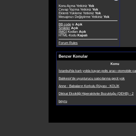
Konu Açma Yetkiniz
Yok
Cevap Yazma Yetkiniz
Yok
Eklenti Yükleme Yetkiniz
Yok
Mesajınızı Değiştirme Yetkiniz
Yok
BB code
is
Açık
Smileler
Açık
[IMG]
Kodları
Açık
HTML-Kodu
Kapalı
Forum Rules
Benzer Konular
Konu
İstanbul'da karlı yolda kayan polis aracı otomobile ça
Balıkesir'de uyuşturucu satıcılarına geçit yok
Anne - Babaların Korkulu Rüyası : KOLİK
Dikkat Eksikliği Hiperaktivite Bozukluğu (DEHB) - 2
beyru