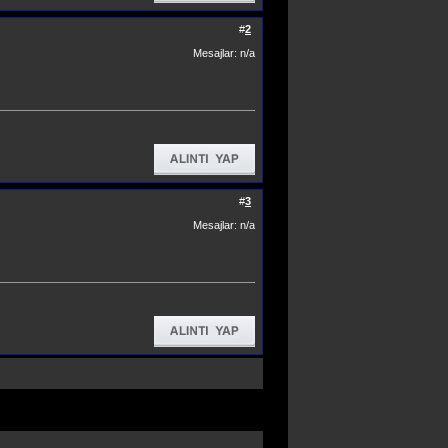
#
2
Mesajlar: n/a
#
3
Mesajlar: n/a