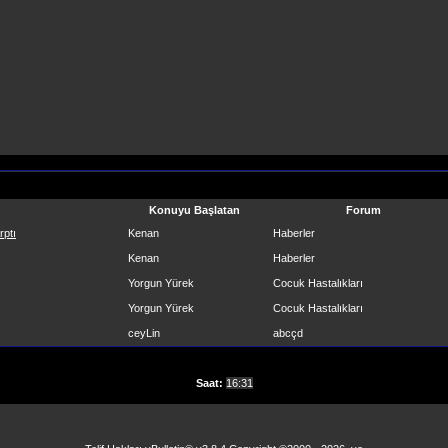
Konuyu Başlatan
Forum
rptı
Kenan
Haberler
Kenan
Haberler
Yorgun Yürek
Cocuk Hastalıkları
Yorgun Yürek
Cocuk Hastalıkları
ceyLin
abcçd
Saat:
16:31