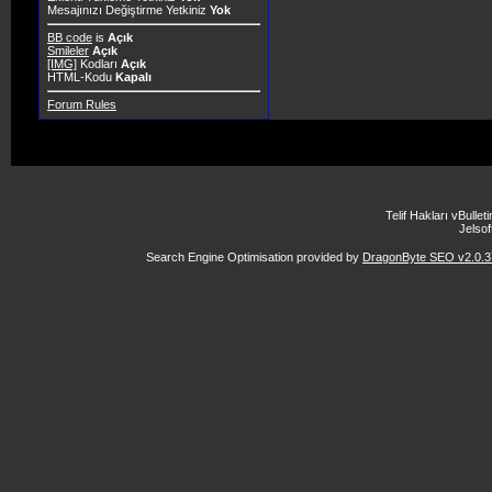
Mesajınızı Değiştirme Yetkiniz
Yok
BB code
is
Açık
Smileler
Açık
[IMG]
Kodları
Açık
HTML-Kodu
Kapalı
Forum Rules
Telif Hakları vBulle
Jelsoft
Search Engine Optimisation provided by
DragonByte SEO v2.0.37