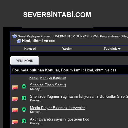
Genel Paylaşım Forumu
>
WEBMASTER DÜNYASI
>
Web Programlama (Diller,
Html, dhtml ve css
Kayıt ol
Yardım
Topluluk
Forumda bulunan Konular, Forum ismi
: Html, dhtml ve css
Konu
/
Konuyu Başlatan
Sitenize Flash Saat ;)
KokteyL
Sitenizde Yağmur Yağmasını İstiyorsanız Bu Kodlar Size G
KokteyL
Media Player Eklemek İsteyenler
KokteyL
Aktif ziyaretci sayisini gösteren kod
KokteyL