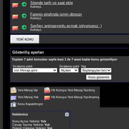
Sitende tarih ve saat ekle
KokteyL
Farenin etrafında ismin dönsün
KokteyL
Sayfayı animasyonlu açmak istiyorsanız: )
KokteyL
Gösteriliş ayarları
Toplam 7 adet konudan sayfa basi 1 ile 7 arasi kadar konu gösteriliyor
Sıralama şekli
Sıralama şekli
Yaş
Yeni Mesaj Var
Hit Konuya Yeni Mesaj Yazılmış
Yeni Mesaj Yok
Hit Konuya Yeni Mesaj Yazılmamış
Konu Kapatılmıştır
Yetkileriniz
Konu Açma Yetkiniz
Yok
Cevap Yazma Yetkiniz
Yok
Eklenti Yükleme Yetkiniz
Yok