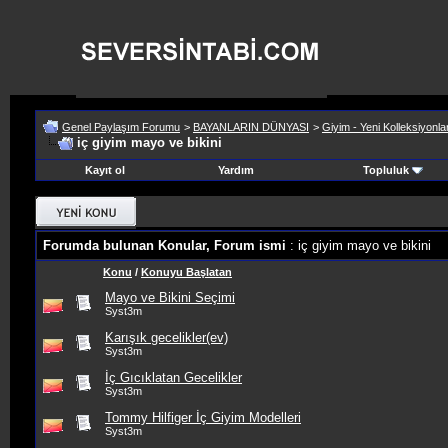
Genel Paylaşım Forumu
>
BAYANLARIN DÜNYASI
>
Giyim - Yeni Kolleksiyonla
iç giyim mayo ve bikini
Kayıt ol
Yardım
Topluluk
Forumda bulunan Konular, Forum ismi
: iç giyim mayo ve bikini
Konu
/
Konuyu Başlatan
Mayo ve Bikini Seçimi
Syst3m
Karışık gecelikler(ev)
Syst3m
İç Gıcıklatan Gecelikler
Syst3m
Tommy Hilfiger İç Giyim Modelleri
Syst3m