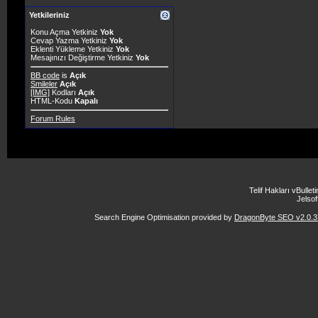
Yetkileriniz
Konu Açma Yetkiniz
Yok
Cevap Yazma Yetkiniz
Yok
Eklenti Yükleme Yetkiniz
Yok
Mesajınızı Değiştirme Yetkiniz
Yok
BB code
is
Açık
Smileler
Açık
[IMG]
Kodları
Açık
HTML-Kodu
Kapalı
Forum Rules
Telif Hakları vBulle
Jelsoft
Search Engine Optimisation provided by
DragonByte SEO v2.0.37