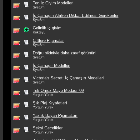
Ten İç Giyim Modelleri
Syst3m
İç Çamaşırı Alırken Dikkat Edilmesi Gerekenler
Syst3m
Gelinlik iç giyim
KokteyL
Çiftlere Pijamalar
Syst3m
Doğru bikiniyle daha zayıf görünün!
Syst3m
İç Çamaşır Modelleri
Syst3m
Victoria's Secret: İç Çamaşırı Modelleri
Syst3m
Tek Omuz Mayo Modası '09
Yorgun Yürek
Şık Plaj Kıyafetleri
Yorgun Yürek
Yazlık Bayan PijamaLarı
Yorgun Yürek
Seksi Gecelikler
Yorgun Yürek