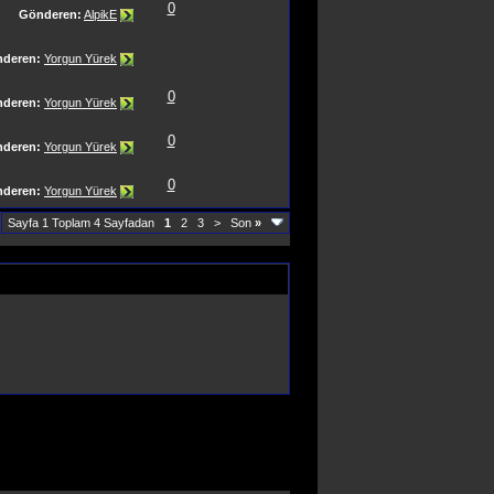
0
Gönderen:
AlpikE
deren:
Yorgun Yürek
0
deren:
Yorgun Yürek
0
deren:
Yorgun Yürek
0
deren:
Yorgun Yürek
Sayfa 1 Toplam 4 Sayfadan
1
2
3
>
Son
»