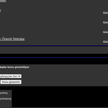
lleri
ı
Gön
Gön
Gön
ı Önemli Noktalar
Gön
 kadar konu gösteriliyor
ş
azılmış
Yazılmamış