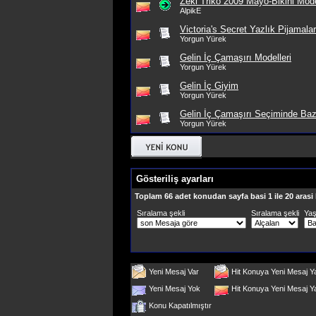
Zeki Triko 2009 Mayo-Bikini Mode
AlpikE
Victoria's Secret Yazlık Pijamalar
Yorgun Yürek
Gelin İç Çamaşırı Modelleri
Yorgun Yürek
Gelin İç Giyim
Yorgun Yürek
Gelin İç Çamaşırı Seçiminde Baz
Yorgun Yürek
Gösteriliş ayarları
Toplam 66 adet konudan sayfa basi 1 ile 20 arasi
Sıralama şekli
Sıralama şekli
Ya
Yeni Mesaj Var
Hit Konuya Yeni Mesaj Y
Yeni Mesaj Yok
Hit Konuya Yeni Mesaj 
Konu Kapatılmıştır