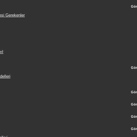
Gön
esi Gerekenler
n!
Gön
elleri
Gön
Gön
Gön
Gön