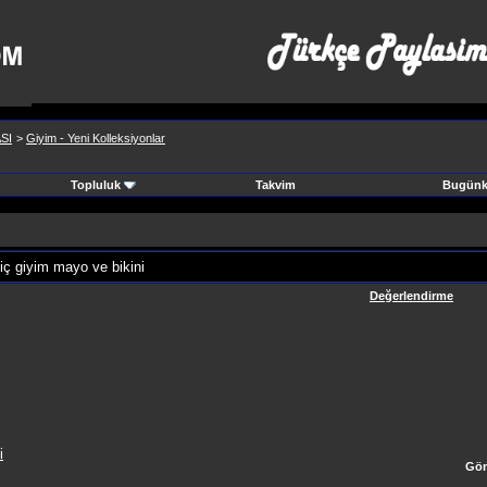
SI
>
Giyim - Yeni Kolleksiyonlar
Topluluk
Takvim
Bugünki
iç giyim mayo ve bikini
Değerlendirme
i
Gön