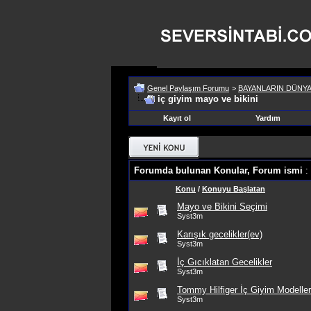
Genel Paylaşım Forumu
>
BAYANLARIN DÜNYA
iç giyim mayo ve bikini
Kayıt ol
Yardım
Forumda bulunan Konular, Forum ismi
: 
Konu
/
Konuyu Başlatan
Mayo ve Bikini Seçimi
Syst3m
Karışık gecelikler(ev)
Syst3m
İç Gıcıklatan Gecelikler
Syst3m
Tommy Hilfiger İç Giyim Modeller
Syst3m