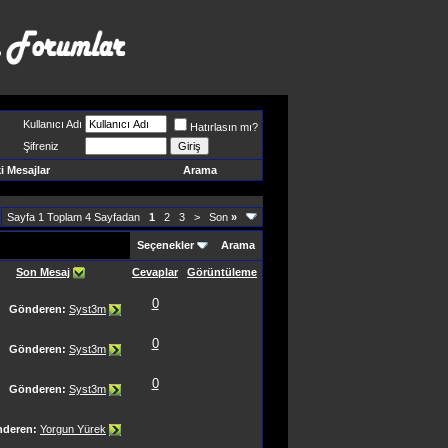
Kullanıcı Adı
Hatırlasın mı?
Şifreniz
 Mesajlar
Arama
Sayfa 1 Toplam 4 Sayfadan
1
2
3
>
Son
»
Seçenekler
Arama
Son Mesaj
Cevaplar
Görüntüleme
0
Gönderen:
Syst3m
0
Gönderen:
Syst3m
0
Gönderen:
Syst3m
deren:
Yorgun Yürek