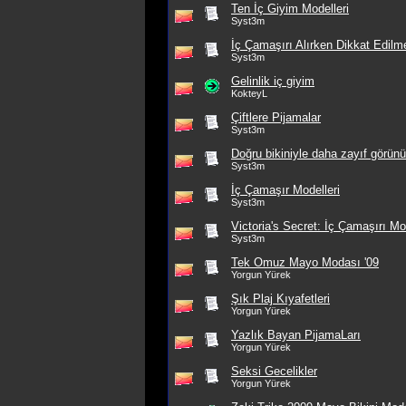
Ten İç Giyim Modelleri
Syst3m
İç Çamaşırı Alırken Dikkat Edilm
Syst3m
Gelinlik iç giyim
KokteyL
Çiftlere Pijamalar
Syst3m
Doğru bikiniyle daha zayıf görünü
Syst3m
İç Çamaşır Modelleri
Syst3m
Victoria's Secret: İç Çamaşırı Mod
Syst3m
Tek Omuz Mayo Modası '09
Yorgun Yürek
Şık Plaj Kıyafetleri
Yorgun Yürek
Yazlık Bayan PijamaLarı
Yorgun Yürek
Seksi Gecelikler
Yorgun Yürek