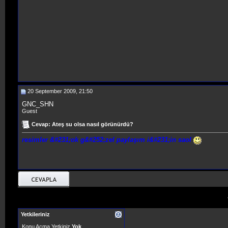
20 September 2009, 21:50
GNC_SHN
Guest
Cevap: Ateş su olsa nasıl görünürdü?
resimler &#231;ok g&#252;zel paylaşım i&#231;in saol
Yetkileriniz
Konu Açma Yetkiniz
Yok