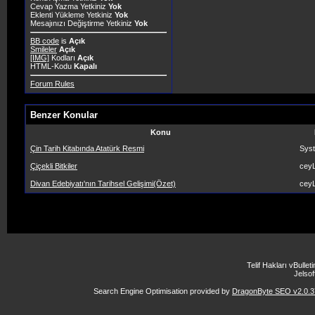
Cevap Yazma Yetkiniz
Yok
Eklenti Yükleme Yetkiniz
Yok
Mesajınızı Değiştirme Yetkiniz
Yok
BB code
is
Açık
Smileler
Açık
[IMG]
Kodları
Açık
HTML-Kodu
Kapalı
Forum Rules
Benzer Konular
Konu
Çin Tarih Kitabında Atatürk Resmi
Sys
Çiçekli Bitkiler
ceyL
Divan Edebiyatı'nın Tarihsel Gelişimi(Özet)
ceyL
Telif Hakları vBulle
Jelsoft
Search Engine Optimisation provided by
DragonByte SEO v2.0.37