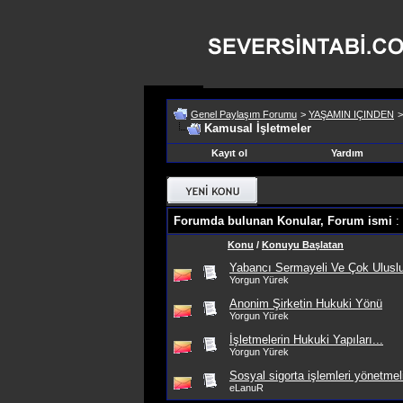
Genel Paylaşım Forumu
>
YAŞAMIN IÇINDEN
Kamusal İşletmeler
Kayıt ol
Yardım
Forumda bulunan Konular, Forum ismi
:
Konu
/
Konuyu Başlatan
Yabancı Sermayeli Ve Çok Uluslu
Yorgun Yürek
Anonim Şirketin Hukuki Yönü
Yorgun Yürek
İşletmelerin Hukuki Yapıları...
Yorgun Yürek
Sosyal sigorta işlemleri yönetmel
eLanuR