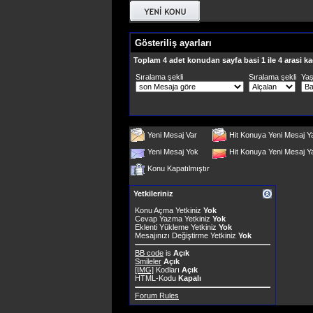
Gösteriliş ayarları
Toplam 4 adet konudan sayfa basi 1 ile 4 arasi ka
Sıralama şekli
Sıralama şekli
Ya
Yeni Mesaj Var
Hit Konuya Yeni Mesaj Y
Yeni Mesaj Yok
Hit Konuya Yeni Mesaj 
Konu Kapatılmıştır
Yetkileriniz
Konu Açma Yetkiniz
Yok
Cevap Yazma Yetkiniz
Yok
Eklenti Yükleme Yetkiniz
Yok
Mesajınızı Değiştirme Yetkiniz
Yok
BB code
is
Açık
Smileler
Açık
[IMG]
Kodları
Açık
HTML-Kodu
Kapalı
Forum Rules