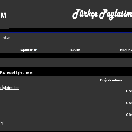
>
Hukuk
Topluluk
Takvim
Bugünki
 Kamusal İşletmeler
Değerlendirme
 İşletmeler
Gön
Gön
Gön
iği