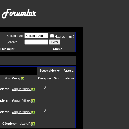
Kullanıcı Adı
Hatırlasın mı?
Şifreniz
 Mesajlar
Arama
Seçenekler
Arama
Son Mesaj
Cevaplar
Görüntüleme
0
deren:
Yorgun Yürek
deren:
Yorgun Yürek
0
deren:
Yorgun Yürek
Gönderen:
eLanuR