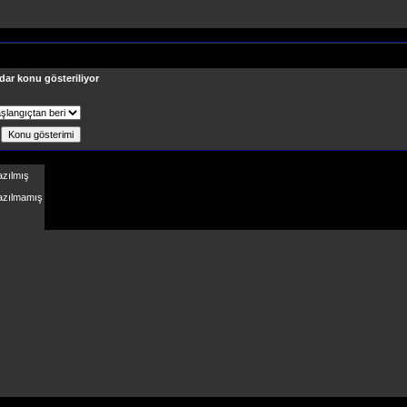
dar konu gösteriliyor
ş
azılmış
Yazılmamış