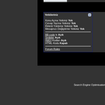
Yetkileriniz
Konu Açma Yetkiniz
Yok
Cevap Yazma Yetkiniz
Yok
Eklenti Yükleme Yetkiniz
Yok
Mesajınızı Değiştirme Yetkiniz
Yok
BB code
is
Açık
Smileler
Açık
[IMG]
Kodları
Açık
HTML-Kodu
Kapalı
Forum Rules
Search Engine Optimisatio