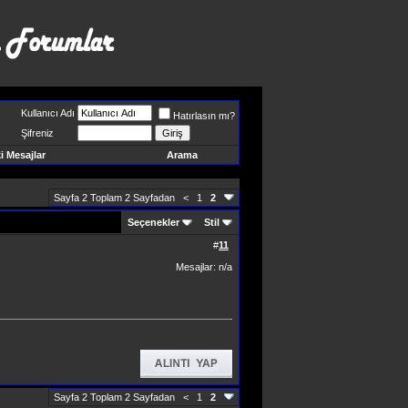
Kullanıcı Adı
Hatırlasın mı?
Şifreniz
 Mesajlar
Arama
Sayfa 2 Toplam 2 Sayfadan
<
1
2
Seçenekler
Stil
#
11
Mesajlar: n/a
Sayfa 2 Toplam 2 Sayfadan
<
1
2