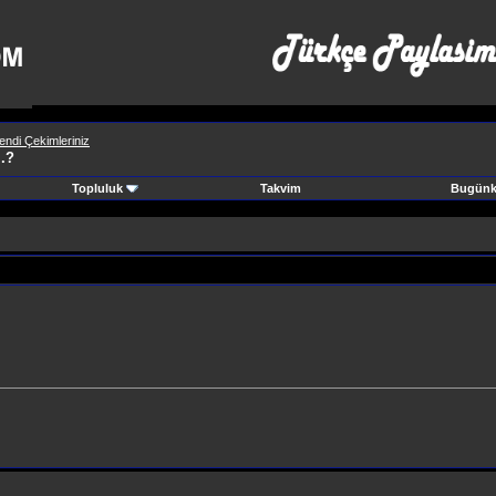
endi Çekimleriniz
..?
Topluluk
Takvim
Bugünki