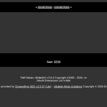
«
önceki Konu
|
sonraki Konu
»
Saat:
12:14
Telif Hakları vBulletin® v3.8.4 Copyright ©2000 - 2026, ve
Jelsoft Enterprises Ltd.'e Aittir.
n provided by
DragonByte SEO v2.0.37 (Lite)
-
vBulletin Mods & Addons
Copyright © 2026 Dr