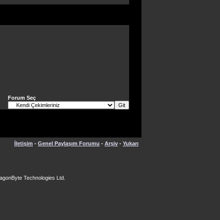
Forum Seç
İletişim
-
Genel Paylaşım Forumu
-
Arşiv
-
Yukarı
agonByte Technologies Ltd.