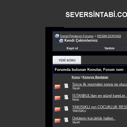
Genel Paylaşım Forumu
>
RESİM DÜNYASI
Kendi Çekimleriniz
Kayıt ol
Yardım
Forumda bulunan Konular, Forum ismi
: 
Konu
/
Konuyu Başlatan
Sizce ilk resimden sonra ne oluc
Siyah
İSTANBUL'dan en qüzel kareLer..
Nixie
YAKISIKLI nın ÇOCUKLUK RES
YAKISIKLI
Ünlülerin küçüklük halleri..
Siyah