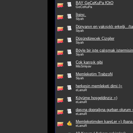
BAY GeCeKuPa fOtO
GeCeKuPa
İlginç.
Siyah
Dünyanın en yakışıklı erkeği...(t
Siyah
Düşündürecek Çizgiler
Siyah
Böyle bir işte çalışmak istermisin
Siyah
Çok karışık gibi
MisSmiyav
Memleketim TrabzoN
Siyah
herkesin memleketi dimi (=
eLanuR
Köyüme hoşgeldinziz =)
eLanuR
daşına doprağına gurban olurum 
eLanuR
Memleketimden kareLer =) (bana 
eLanuR