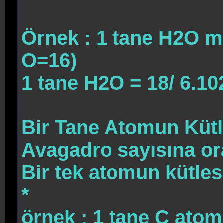
Örnek : 1 tane H2O m
O=16)
1 tane H2O = 18/ 6.10
Bir Tane Atomun Kütle
Avagadro sayısına ora
Bir tek atomun kütlesi
*
örnek : 1 tane C ato