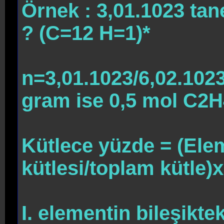
Örnek : 3,01.1023 ta
? (C=12 H=1)*
n=3,01.1023/6,02.102
gram ise 0,5 mol C2H
Kütlece yüzde = (Elem
kütlesi/toplam kütle)
I. elementin bileşiktek