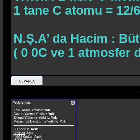
1 tane C atomu = 12/6
N.Ş.A’ da Hacim : Büt
( 0 0C ve 1 atmosfer de
Yetkileriniz
Konu Açma Yetkiniz
Yok
Cevap Yazma Yetkiniz
Yok
Eklenti Yükleme Yetkiniz
Yok
Mesajınızı Değiştirme Yetkiniz
Yok
BB code
is
Açık
Smileler
Açık
[IMG]
Kodları
Açık