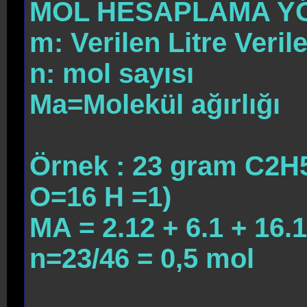
MOL HESAPLAMA Y
m: Verilen Litre Veril
n: mol sayısı
Ma=Molekül ağırlığı
Örnek : 23 gram C2H
O=16 H =1)
MA = 2.12 + 6.1 + 16.
n=23/46 = 0,5 mol