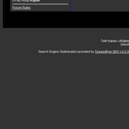
HTML-Kodu
Kapalı
Forum Rules
Telif Hakları vBulle
Jelsoft
Search Engine Optimisation provided by
DragonByte SEO v2.0.37