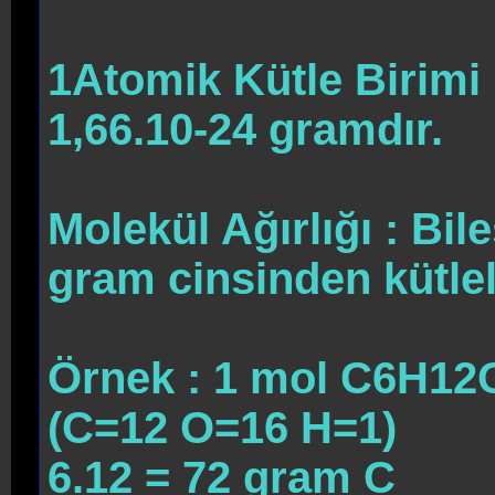
1Atomik Kütle Birimi (
1,66.10-24 gramdır.
Molekül Ağırlığı : Bil
gram cinsinden kütleler
Örnek : 1 mol C6H12O
(C=12 O=16 H=1)
6.12 = 72 gram C