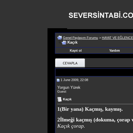
Genel Paylaşım Forumu
>
HAYAT VE EĞLENCE
Kaçık
Kayıt ol
Yardım
1 June 2009, 22:08
Yorgun Yürek
Guest
Kaçık
1
(Bir yana) Kaçmış, kaymış.
2
İlmeği kaçmış (dokuma, çorap v
Kaçık çorap.