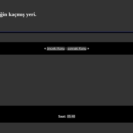
ğin kaçmış yeri.
«
önceki Konu
|
sonraki Konu
»
Saat:
05:48