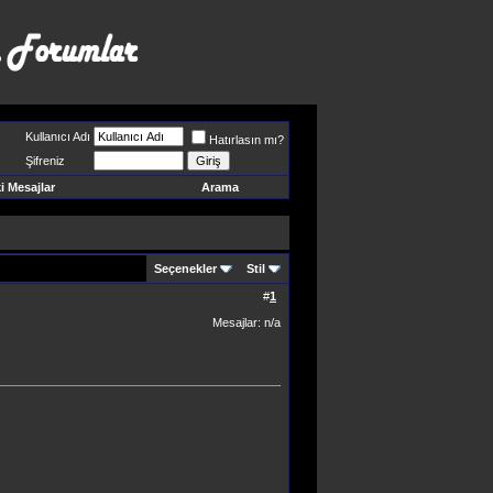
Kullanıcı Adı
Hatırlasın mı?
Şifreniz
 Mesajlar
Arama
Seçenekler
Stil
#
1
Mesajlar: n/a