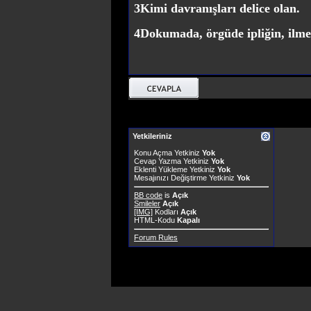
3
Kimi davranışları delice olan.
4
Dokumada, örgüde ipliğin, ilme
Yetkileriniz
Konu Açma Yetkiniz
Yok
Cevap Yazma Yetkiniz
Yok
Eklenti Yükleme Yetkiniz
Yok
Mesajınızı Değiştirme Yetkiniz
Yok
BB code
is
Açık
Smileler
Açık
[IMG]
Kodları
Açık
HTML-Kodu
Kapalı
Forum Rules