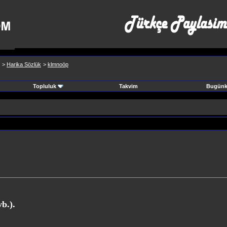
>
Harika Sözlük
>
klmnoöp
Topluluk
Takvim
Bugünki
b.).