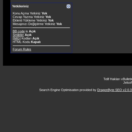
Yetkileriniz
Konu Açma Yetkiniz
Yok
Cevap Yazma Yetkiniz
Yok
Eklenti Yükleme Yetkiniz
Yok
Mesajınızı Değiştirme Yetkiniz
Yok
BB code
is
Açık
Smileler
Açık
[IMG]
Kodları
Açık
HTML-Kodu
Kapalı
Forum Rules
Telif Hakları vBulle
Jelsoft
Search Engine Optimisation provided by
DragonByte SEO v2.0.37