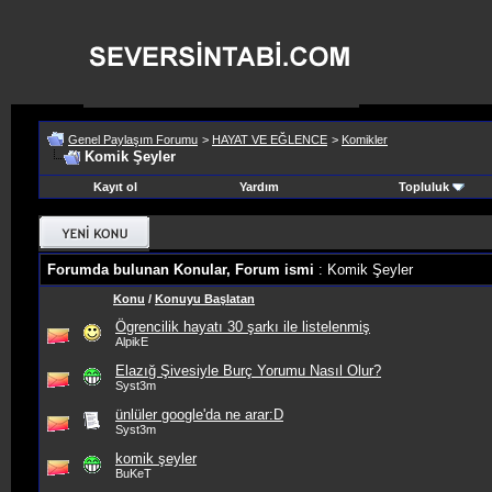
Genel Paylaşım Forumu
>
HAYAT VE EĞLENCE
>
Komikler
Komik Şeyler
Kayıt ol
Yardım
Topluluk
Forumda bulunan Konular, Forum ismi
: Komik Şeyler
Konu
/
Konuyu Başlatan
Ögrencilik hayatı 30 şarkı ile listelenmiş
AlpikE
Elazığ Şivesiyle Burç Yorumu Nasıl Olur?
Syst3m
ünlüler google'da ne arar:D
Syst3m
komik şeyler
BuKeT