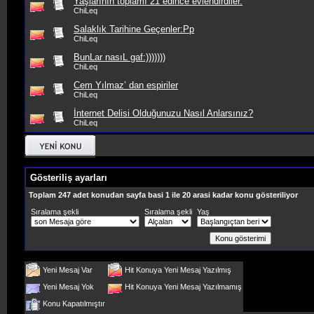
Yaşlarının toplamı 21 edince evlendirdiler.
ChiLeq
Salaklık Tarihine Geçenler:Pp
ChiLeq
BunLar nasıL gaf:)))))))
ChiLeq
Cem Yılmaz’ dan espiriler
ChiLeq
İnternet Delisi Olduğunuzu Nasıl Anlarsınız?
ChiLeq
Gösteriliş ayarları
Toplam 247 adet konudan sayfa basi 1 ile 20 arasi kadar konu gösteriliyor
Sıralama şekli
Sıralama şekli
Yaş
Yeni Mesaj Var
Hit Konuya Yeni Mesaj Yazılmış
Yeni Mesaj Yok
Hit Konuya Yeni Mesaj Yazılmamış
Konu Kapatılmıştır