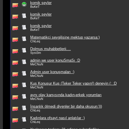
komik şeyler
BuKeT
komik şeyler
BuKeT
komik şeyler
BuKeT
Matematikçi sevgilisine mektup yazarsa:)
ChiLeq
Dolmuş muhabbetlerii....
Syst3m
admin we user konuSmaSı :D
MeCNuN
Admin user konuşmaları :)
MeCNuN
Kuş Konuşur Kuş (Teker Teker yapın!) deneyin (: :D
MeCNuN
aynı olay karşısında kadın-erkek yorumları
MeCNuN
İnsanlık ölmedi diyenler bir daha okusun:)))
ChiLeq
Kadınlara ofsayt nasıl anlatılar :)
ChiLeq