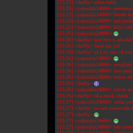
[15:23] <daiSy> adım baba
[15:25] <yakısıklı24800> memnun
[15:25] <yakısıklı24800> bende k
[15:25] <yakısıklı24800> sen herk
[15:25] <yakısıklı24800> böle cok 
[15:25] <yakısıklı24800>
[15:26] <daiSy> hay ben o arkadaS
[15:26] <daiSy> Saol dai yaf
[15:26] <daiSy> aLLah razı oLsun
[15:26] <yakısıklı24800>
[15:26] <yakısıklı24800> eyvallah
[15:26] <yakısıklı24800> ben seni
[15:26] <yakısıklı24800> neyse de
[15:26] <daiSy>
[15:26] <yakısıklı24800> sitede ac
[15:26] <daiSy> oLa resiL olduk
[15:27] <yakısıklı24800> onlar yaz
[15:27] <daiSy> ee sen yasıncada 
[15:27] <daiSy>
[15:27] <yakısıklı24800>
[15:27] <yakısıklı24800> iste onun