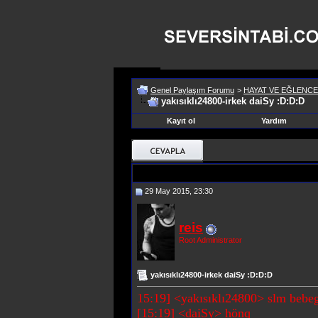
Genel Paylaşım Forumu
>
HAYAT VE EĞLENCE
yakısıklı24800-irkek daiSy :D:D:D
Kayıt ol
Yardım
29 May 2015, 23:30
reis
Root Administrator
yakısıklı24800-irkek daiSy :D:D:D
15:19] <yakısıklı24800> slm bebeg
[15:19] <daiSy> hönq