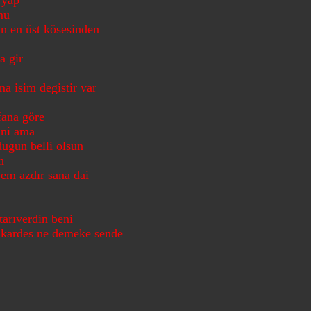
 yap
mu
ın en üst kösesinden
a gir
a isim degistir var
fana göre
ini ama
ugun belli olsun
n
Sem azdır sana dai
arıverdin beni
 kardes ne demeke sende