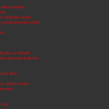
 oldum kardes
erim
esi dinleme kardes
yanlısa düsersin sölim
ın.
 kardes ne demek
 icin diyorum hadi ben
 kurt dolu
ar sinirin bozlur
bosuldu
 icin