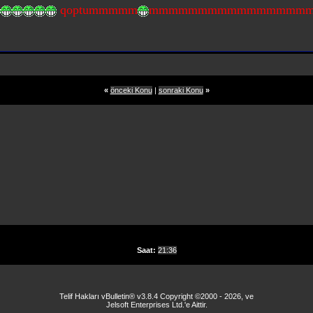
qoptummmmm
mmmmmmmmmmmmmmmm
«
önceki Konu
|
sonraki Konu
»
Saat:
21:36
Telif Hakları vBulletin® v3.8.4 Copyright ©2000 - 2026, ve
Jelsoft Enterprises Ltd.'e Aittir.