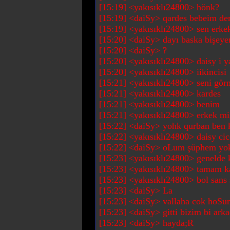
[15:19] <yakısıklı24800> hönk?
[15:19] <daiSy> qardes bebeim de
[15:19] <yakısıklı24800> sen erke
[15:20] <daiSy> dayı baska bişeye
[15:20] <daiSy> ?
[15:20] <yakısıklı24800> daisy i ya
[15:20] <yakısıklı24800> iikincisi
[15:21] <yakısıklı24800> seni gör
[15:21] <yakısıklı24800> kardes
[15:21] <yakısıklı24800> benim
[15:21] <yakısıklı24800> erkek mi
[15:22] <daiSy> yohk qurban ben 
[15:22] <yakısıklı24800> daisy cic
[15:22] <daiSy> oLum şüphem yok
[15:23] <yakısıklı24800> genelde kı
[15:23] <yakısıklı24800> tamam k
[15:23] <yakısıklı24800> bol sans
[15:23] <daiSy> La
[15:23] <daiSy> vallaha cok hoS
[15:23] <daiSy> gitti bizim bi arka
[15:23] <daiSy> hayda;R