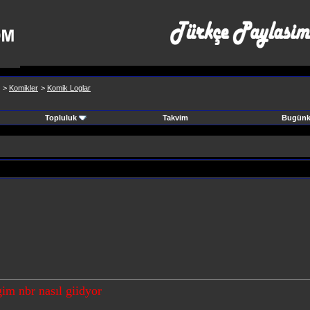
>
Komikler
>
Komik Loglar
Topluluk
Takvim
Bugünki
im nbr nasıl giidyor