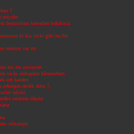
rken ?
k miydin
mi benziorum karsıdan bakılınca
zmıssın ki kız nicki gibi bu bir
me sansım var mı
sin kız mı ayırayım
kız nicki olduqunu bilmiodum
ek adı kardes
 erkeqim dedik dimi ?,
zlar takılır
ardes eminim ölesin
 sana
uma
das sölemişti