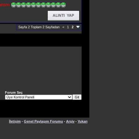
mmm
Sayfa 2 Toplam 2 Sayfadan
<
1
2
Forum Seç
İletişim
-
Genel Paylaşım Forumu
-
Arşiv
-
Yukarı