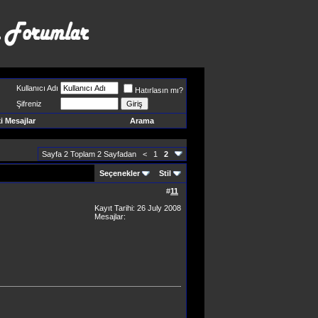
Kullanıcı Adı
Hatırlasın mı?
Şifreniz
 Mesajlar
Arama
Sayfa 2 Toplam 2 Sayfadan
<
1
2
Seçenekler
Stil
#
11
Kayıt Tarihi: 26 July 2008
Mesajlar: