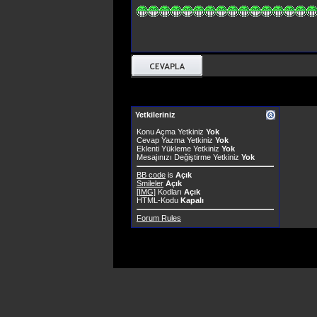
Yetkileriniz
Konu Açma Yetkiniz
Yok
Cevap Yazma Yetkiniz
Yok
Eklenti Yükleme Yetkiniz
Yok
Mesajınızı Değiştirme Yetkiniz
Yok
BB code
is
Açık
Smileler
Açık
[IMG]
Kodları
Açık
HTML-Kodu
Kapalı
Forum Rules