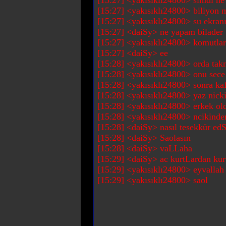
[15:27] <yakısıklı24800> simdi ne
[15:27] <yakısıklı24800> biliyon 
[15:27] <yakısıklı24800> su ekran
[15:27] <daiSy> ne yapam bilader
[15:27] <yakısıklı24800> komutlar
[15:27] <daiSy> ee
[15:28] <yakısıklı24800> orda takm
[15:28] <yakısıklı24800> onu sece
[15:28] <yakısıklı24800> sonra ka
[15:28] <yakısıklı24800> yaz nick
[15:28] <yakısıklı24800> erkek old
[15:28] <yakısıklı24800> ncikinde
[15:28] <daiSy> nasıl tesekkür ed
[15:28] <daiSy> Saolasın
[15:28] <daiSy> vaLLaha
[15:29] <daiSy> ac kurtLardan kurt
[15:29] <yakısıklı24800> eyvallah
[15:29] <yakısıklı24800> saol