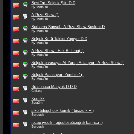
BestFm- Selçuk Şiir :D:D
By-MotaRo
A-Rıza Show ((:
By-MotaRo
Barbaros Şansal - A-Rıza Show Baskını:D
By-MotaRo
Selçuk KeDi Taklidi Yapıyor:D:D
By-MotaRo
A-Rıza Show - Erik Bi Liraa(:(:
By-MotaRo
Selçuk parasayar At Yarışı Anlatıyor - A-Rıza Show (:
By-MotaRo
Selçuk Parasayar- Zombie (:(:
By-MotaRo
Bu sunucu Manyak:D:D:D
ChiLeq
Komikk
Syst3m
şike telegol çok komik ( birazcık + )
Berdush
recep ivedik - ağustosböceği & karınca :)
Berdush