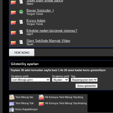
Super Baby Break dance
Sitem
Bayan Sürücüler :)
Yorgun Yürek
Kızsız Adam
Yorgun Yürek
Erkekler neden büyümek istemez?
niqhT
Slayt Şeklİnde Manyak Vİdeo
Siyah
Gösteriliş ayarları
Toplam 30 adet konudan sayfa basi 1 ile 20 arasi kadar konu gösteriliyor
Sıralama şekli
Sıralama şekli
Yaş
Yeni Mesaj Var
Hit Konuya Yeni Mesaj Yazılmış
Yeni Mesaj Yok
Hit Konuya Yeni Mesaj Yazılmamış
Konu Kapatılmıştır