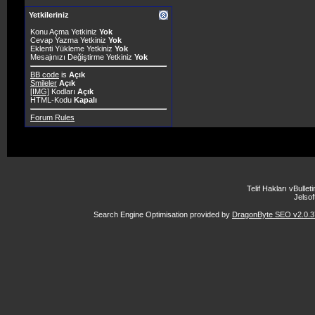
Yetkileriniz
Konu Açma Yetkiniz
Yok
Cevap Yazma Yetkiniz
Yok
Eklenti Yükleme Yetkiniz
Yok
Mesajınızı Değiştirme Yetkiniz
Yok
BB code
is
Açık
Smileler
Açık
[IMG]
Kodları
Açık
HTML-Kodu
Kapalı
Forum Rules
Telif Hakları vBulle
Jelsoft
Search Engine Optimisation provided by
DragonByte SEO v2.0.37