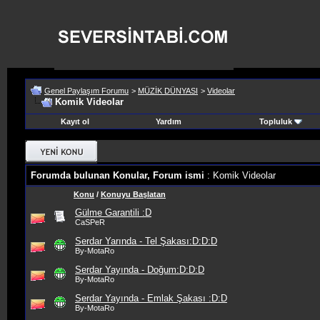
Genel Paylaşım Forumu
>
MÜZİK DÜNYASI
>
Videolar
Komik Videolar
Kayıt ol
Yardım
Topluluk
Forumda bulunan Konular, Forum ismi
: Komik Videolar
Konu
/
Konuyu Başlatan
Gülme Garantili :D
CaSPeR
Serdar Yarında - Tel Şakası:D:D:D
By-MotaRo
Serdar Yayında - Doğum:D:D:D
By-MotaRo
Serdar Yayında - Emlak Şakası :D:D
By-MotaRo