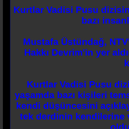
Kurtlar Vadisi Pusu dizisi
bazı insanl
Mustafa Üstündağ, NTV'
Hakkı Devrim'in yer aldı
k
Kurtlar Vadisi Pusu diz
yaşamda bazı kişileri tems
kendi düşüncesini açıkl
tek derdinin kendilerine 
old