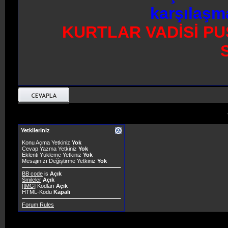
karşılaşm
KURTLAR VADİSİ PU
Yetkileriniz
Konu Açma Yetkiniz
Yok
Cevap Yazma Yetkiniz
Yok
Eklenti Yükleme Yetkiniz
Yok
Mesajınızı Değiştirme Yetkiniz
Yok
BB code
is
Açık
Smileler
Açık
[IMG]
Kodları
Açık
HTML-Kodu
Kapalı
Forum Rules