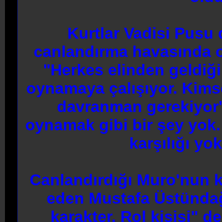
Kurtlar Vadisi Pusu d
canlandırma havasında 
"Herkes elinden geldiği
oynamaya çalışıyor. Kims
davranman gerekiyor'
oynamak gibi bir şey yok
karşılığı yo
Canlandırdığı Muro'nun kar
eden Mustafa Üstündağ
karakter. Rol kişisi" d