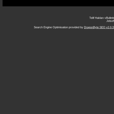
Telif Hakları vBulle
Jelsoft
Search Engine Optimisation provided by
DragonByte SEO v2.0.37