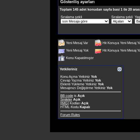
Gösteriliş ayarları
Toplam 145 adet konudan sayfa basi 1 ile 20 aras
Sıralama şekli
Sıralama şekli
Ya
Yeni Mesaj Var
Hit Konuya Yeni Mesaj Y
Yeni Mesaj Yok
Hit Konuya Yeni Mesaj 
Konu Kapatılmıştır
Yetkileriniz
Konu Açma Yetkiniz
Yok
Cevap Yazma Yetkiniz
Yok
Eklenti Yükleme Yetkiniz
Yok
Mesajınızı Değiştirme Yetkiniz
Yok
BB code
is
Açık
Smileler
Açık
[IMG]
Kodları
Açık
HTML-Kodu
Kapalı
Forum Rules