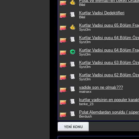
Polat ve Memati’nin ceketi Ortad
Bilal
Kurtlar Vadisi Dedektifleri
Bilal
Kurtlar Vadisi pusu 65.Bölüm Fr
Syst3m
Kurtlar Vadisi pusu 64.Bölüm Öze
Syst3m
Kurtlar Vadisi pusu 64.Bölüm Fr
Syst3m
Kurtlar Vadisi pusu 63.Bölüm Öze
Syst3m
Kurtlar Vadisi pusu 62.Bölüm Öze
Syst3m
vadide son ne olmalı???
matraxx
kurtlar vadisinin en populer karakt
berke_23
Polat Alemdardan soruldu ( süper
Berdush