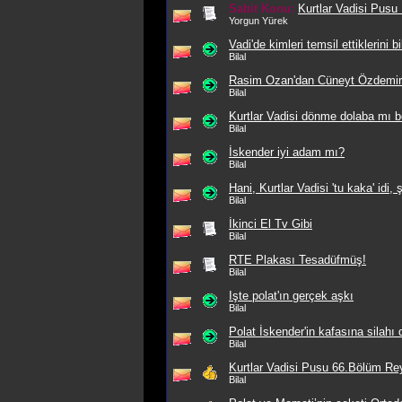
Sabit Konu:
Kurtlar Vadisi Pusu
Yorgun Yürek
Vadi'de kimleri temsil ettiklerini b
Bilal
Rasim Ozan'dan Cüneyt Özdemir'
Bilal
Kurtlar Vadisi dönme dolaba mı b
Bilal
İskender iyi adam mı?
Bilal
Hani, Kurtlar Vadisi 'tu kaka' idi,
Bilal
İkinci El Tv Gibi
Bilal
RTE Plakası Tesadüfmüş!
Bilal
Işte polat'ın gerçek aşkı
Bilal
Polat İskender'in kafasına silahı
Bilal
Kurtlar Vadisi Pusu 66.Bölüm Rey
Bilal