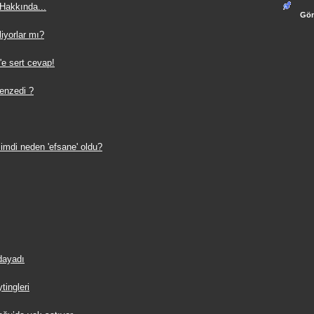
 Hakkında...
Gön
iliyorlar mı?
e sert cevap!
enzedi ?
 şimdi neden 'efsane' oldu?
 dayadı
tingleri