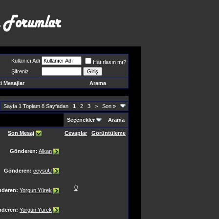
Kullanıcı Adı
Hatırlasın mı?
Şifreniz
 Mesajlar
Arama
Sayfa 1 Toplam 8 Sayfadan
1
2
3
>
Son
»
Seçenekler
Arama
Son Mesaj
Cevaplar
Görüntüleme
Gönderen:
Alkan
Gönderen:
ceysuU
0
deren:
Yorgun Yürek
deren:
Yorgun Yürek