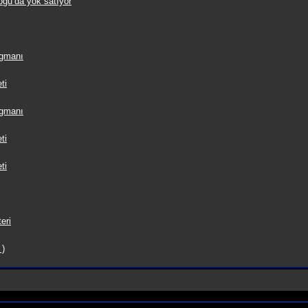
oğu’da yok satıyor
agmanı
ti
agmanı
ti
ti
eri
 )