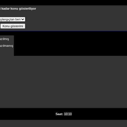
i kadar konu gösteriliyor
ş
azılmış
Yazılmamış
Saat:
10:10