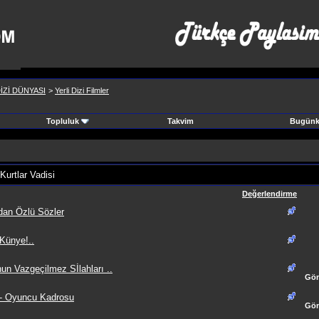
İZİ DÜNYASI
>
Yerli Dizi Filmler
Topluluk
Takvim
Bugünki
Kurtlar Vadisi
Değerlendirme
'dan Özlü Sözler
 Künye!..
nun Vazgeçilmez Sİlahları ..
Gön
u - Oyuncu Kadrosu
Gön