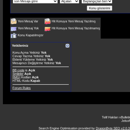
Yeni Mesaj Var
Hit Konuya Yeni Mesaj Yazılmış
Yeni Mesaj Yok
Hit Konuya Yeni Mesaj Yazılmamış
Konu Kapatılmıştır
Yetkileriniz
Konu Açma Yetkiniz
Yok
Cevap Yazma Yetkiniz
Yok
Eklenti Yükleme Yetkiniz
Yok
Mesajınızı Değiştirme Yetkiniz
Yok
BB code
is
Açık
Smileler
Açık
[IMG]
Kodları
Açık
HTML-Kodu
Kapalı
Forum Rules
Telif Hakları vBulle
Jelsoft
Search Engine Optimisation provided by
DragonByte SEO v2.0.37