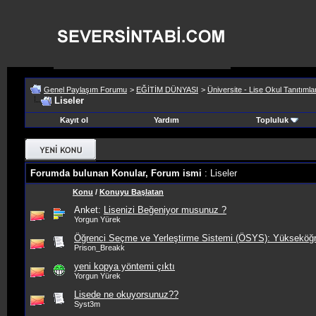
Genel Paylaşım Forumu
>
EĞİTİM DÜNYASI
>
Üniversite - Lise Okul Tanıtımla
Liseler
Kayıt ol
Yardım
Topluluk
Forumda bulunan Konular, Forum ismi
: Liseler
Konu
/
Konuyu Başlatan
Anket:
Lisenizi Beğeniyor musunuz ?
Yorgun Yürek
Öğrenci Seçme ve Yerleştirme Sistemi (ÖSYS): Yükseköğre
Prison_Breakk
yeni kopya yöntemi çıktı
Yorgun Yürek
Lisede ne okuyorsunuz??
Syst3m