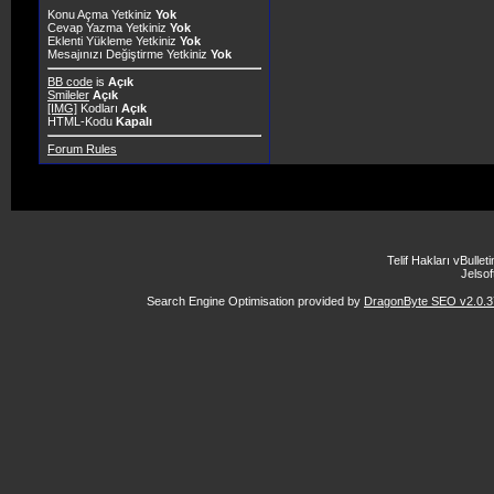
Konu Açma Yetkiniz
Yok
Cevap Yazma Yetkiniz
Yok
Eklenti Yükleme Yetkiniz
Yok
Mesajınızı Değiştirme Yetkiniz
Yok
BB code
is
Açık
Smileler
Açık
[IMG]
Kodları
Açık
HTML-Kodu
Kapalı
Forum Rules
Telif Hakları vBulle
Jelsoft
Search Engine Optimisation provided by
DragonByte SEO v2.0.37