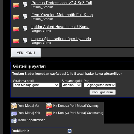
Proteus Professional v7.4 Sp3 Full
Prison_Breakk
Fem Yayınları Matematik Full Kitap
Prison_Breakk
Işıklar Askeri Hava Lisesi / Bursa
Yorgun Yürek
super eğitim setleri süper fiyatlarla
Yorgun Yürek
Gösteriliş ayarları
Toplam 8 adet konudan sayfa basi 1 ile 8 arasi kadar konu gösteriliyor
Sıralama şekli
Sıralama şekli
Yaş
Yeni Mesaj Var
Hit Konuya Yeni Mesaj Yazılmış
Yeni Mesaj Yok
Hit Konuya Yeni Mesaj Yazılmamış
Konu Kapatılmıştır
Yetkileriniz