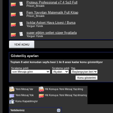
Proteus Professional v7.4 Sp3 Full
Prison_Breakk
Fem Yayınları Matematik Full Kitap
Prison_Breakk
Işıklar Askeri Hava Lisesi / Bursa
Yorgun Yürek
super eğitim setleri süper fiyatlarla
Yorgun Yürek
Gösteriliş ayarları
Toplam 8 adet konudan sayfa basi 1 ile 8 arasi kadar konu gösteriliyor
Sıralama şekli
Sıralama şekli
Yaş
Yeni Mesaj Var
Hit Konuya Yeni Mesaj Yazılmış
Yeni Mesaj Yok
Hit Konuya Yeni Mesaj Yazılmamış
Konu Kapatılmıştır
Yetkileriniz