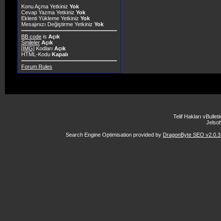
Konu Açma Yetkiniz
Yok
Cevap Yazma Yetkiniz
Yok
Eklenti Yükleme Yetkiniz
Yok
Mesajınızı Değiştirme Yetkiniz
Yok
BB code
is
Açık
Smileler
Açık
[IMG]
Kodları
Açık
HTML-Kodu
Kapalı
Forum Rules
Telif Hakları vBulle
Jelsoft
Search Engine Optimisation provided by
DragonByte SEO v2.0.37