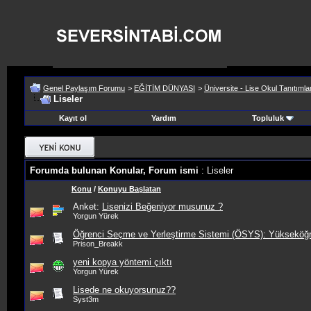
Genel Paylaşım Forumu
>
EĞİTİM DÜNYASI
>
Üniversite - Lise Okul Tanıtımla
Liseler
Kayıt ol
Yardım
Topluluk
Forumda bulunan Konular, Forum ismi
: Liseler
Konu
/
Konuyu Başlatan
Anket:
Lisenizi Beğeniyor musunuz ?
Yorgun Yürek
Öğrenci Seçme ve Yerleştirme Sistemi (ÖSYS): Yükseköğre
Prison_Breakk
yeni kopya yöntemi çıktı
Yorgun Yürek
Lisede ne okuyorsunuz??
Syst3m