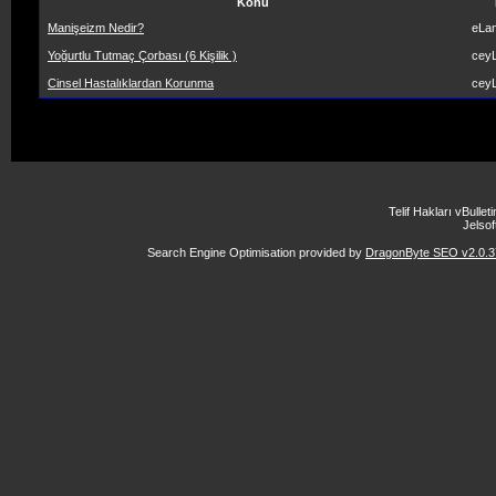
Konu
Manişeizm Nedir?
eLa
Yoğurtlu Tutmaç Çorbası (6 Kişilik )
ceyL
Cinsel Hastalıklardan Korunma
ceyL
Telif Hakları vBulle
Jelsoft
Search Engine Optimisation provided by
DragonByte SEO v2.0.37