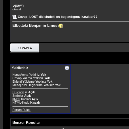
Spawn
Guest
Cevap: LOST dizisindeki en begendıgınız karakter??
Elbetteki Benjamin Linus
Yetkileriniz
Konu Açma Yetkiniz
Yok
Cevap Yazma Yetkiniz
Yok
Eklenti Yükleme Yetkiniz
Yok
Mesajınızı Değiştirme Yetkiniz
Yok
BB code
is
Açık
Smileler
Açık
[IMG]
Kodları
Açık
HTML-Kodu
Kapalı
Forum Rules
Benzer Konular