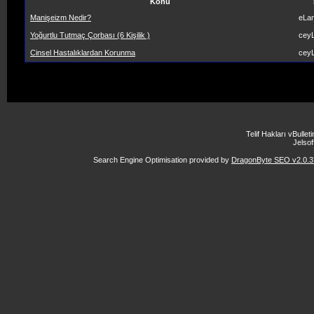
Konu
Manişeizm Nedir?
eLa
Yoğurtlu Tutmaç Çorbası (6 Kişilik )
ceyL
Cinsel Hastalıklardan Korunma
ceyL
Telif Hakları vBulle
Jelsoft
Search Engine Optimisation provided by
DragonByte SEO v2.0.37