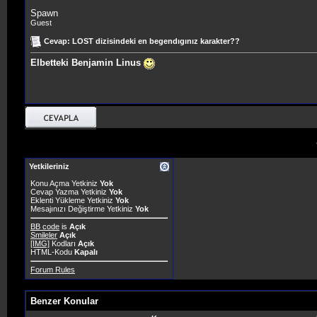
Spawn
Guest
Cevap: LOST dizisindeki en begendıgınız karakter??
Elbetteki Benjamin Linus
Yetkileriniz
Konu Açma Yetkiniz
Yok
Cevap Yazma Yetkiniz
Yok
Eklenti Yükleme Yetkiniz
Yok
Mesajınızı Değiştirme Yetkiniz
Yok
BB code
is
Açık
Smileler
Açık
[IMG]
Kodları
Açık
HTML-Kodu
Kapalı
Forum Rules
Benzer Konular