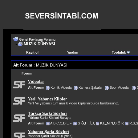
Genel Paylaşım Forumu
MÜZİK DÜNYASI
Kayıt ol
Yardım
Topluluk
Alt Forum
: MÜZİK DÜNYASI
Forum
Videolar
Alt Forum
:
Komik Videolar
,
Kamera Şakaları
,
Spor Videoları
,
Yerli Yabancı Klipler
Yerli Ve yabancı tüm müzik video kliplerini burda bulabilirsiniz.
Türkçe Şarkı Sözleri
Türkçe Şarkı Sözleri Buraya
Alt Forum
:
A,B,C,Ç,D,E,F
,
G,Ğ,H,I,İ,J
,
K,L,,M,N,O,Ö,P
,
R,S,Ş
Yabancı Şarkı Sözleri
Yabancı Şarkı Sözleri (Lyrics]