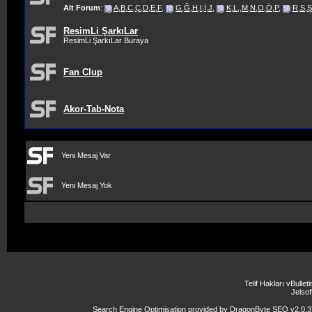
Alt Forum
:
A,B,C,Ç,D,E,F
,
G,Ğ,H,I,İ,J
,
K,L,,M,N,O,Ö,P
,
R,S,Ş
ResimLi ŞarkıLar
ResimLi ŞarkıLar Buraya
Fan Clup
Akor-Tab-Nota
Yeni Mesaj Var
Yeni Mesaj Yok
Telif Hakları vBulle
Jelsoft
Search Engine Optimisation provided by
DragonByte SEO v2.0.37