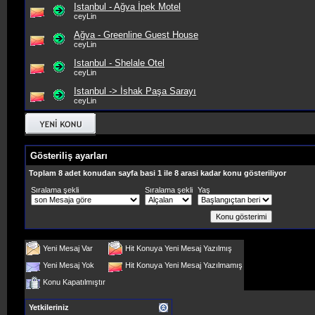
Istanbul - Ağva İpek Motel
ceyLin
Ağva - Greenline Guest House
ceyLin
Istanbul - Shelale Otel
ceyLin
Istanbul -> İshak Paşa Sarayı
ceyLin
Gösteriliş ayarları
Toplam 8 adet konudan sayfa basi 1 ile 8 arasi kadar konu gösteriliyor
Sıralama şekli
Sıralama şekli
Yaş
Yeni Mesaj Var
Hit Konuya Yeni Mesaj Yazılmış
Yeni Mesaj Yok
Hit Konuya Yeni Mesaj Yazılmamış
Konu Kapatılmıştır
Yetkileriniz