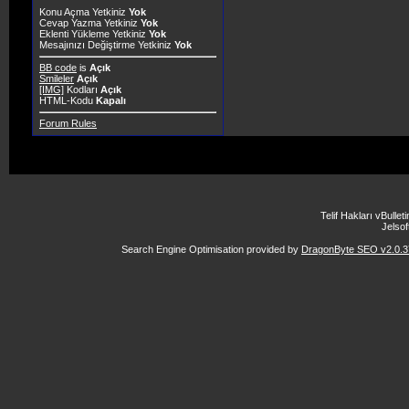
Konu Açma Yetkiniz
Yok
Cevap Yazma Yetkiniz
Yok
Eklenti Yükleme Yetkiniz
Yok
Mesajınızı Değiştirme Yetkiniz
Yok
BB code
is
Açık
Smileler
Açık
[IMG]
Kodları
Açık
HTML-Kodu
Kapalı
Forum Rules
Telif Hakları vBulle
Jelsoft
Search Engine Optimisation provided by
DragonByte SEO v2.0.37