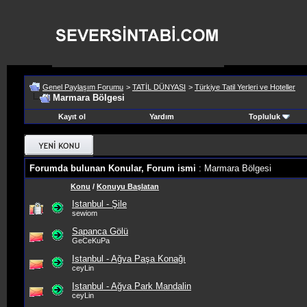
Genel Paylaşım Forumu
>
TATİL DÜNYASI
>
Türkiye Tatil Yerleri ve Hoteller
Marmara Bölgesi
Kayıt ol
Yardım
Topluluk
Forumda bulunan Konular, Forum ismi
: Marmara Bölgesi
Konu
/
Konuyu Başlatan
Istanbul - Şile
sewiom
Sapanca Gölü
GeCeKuPa
Istanbul - Ağva Paşa Konağı
ceyLin
Istanbul - Ağva Park Mandalin
ceyLin