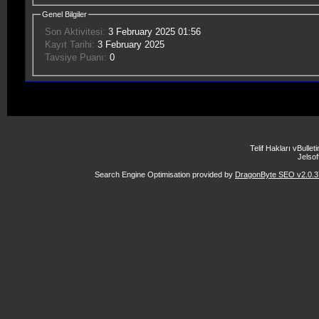
Genel Bilgiler
Son Aktivitesi:
3 February 2025
01:56
Kayıt Tarihi:
3 February 2025
Tavsiye Puanı:
0
Telif Hakları vBulle
Jelsoft
Search Engine Optimisation provided by
DragonByte SEO v2.0.37