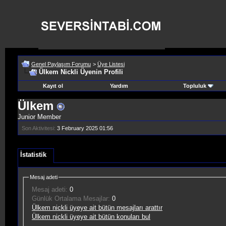
Genel Paylaşım Forumu
>
Üye Listesi
Ülkem Nickli Üyenin Profili
Kayıt ol
Yardım
Topluluk
Ülkem
Junior Member
Son Aktivitesi:
3 February 2025
01:56
İstatistik
Mesaj adeti
Mesaj adeti:
0
Günlük Ortalama Mesajlar:
0
Ülkem nickli üyeye ait bütün mesajları arattır
Ülkem nickli üyeye ait bütün konuları bul