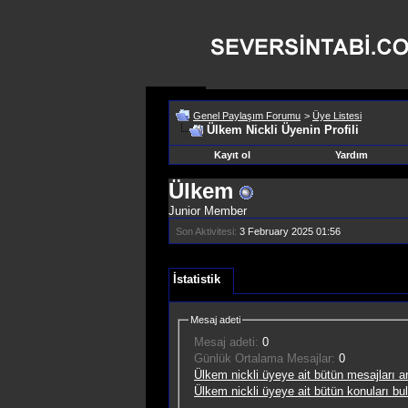
Genel Paylaşım Forumu
>
Üye Listesi
Ülkem Nickli Üyenin Profili
Kayıt ol
Yardım
Ülkem
Junior Member
Son Aktivitesi:
3 February 2025
01:56
İstatistik
Mesaj adeti
Mesaj adeti:
0
Günlük Ortalama Mesajlar:
0
Ülkem nickli üyeye ait bütün mesajları ar
Ülkem nickli üyeye ait bütün konuları bul