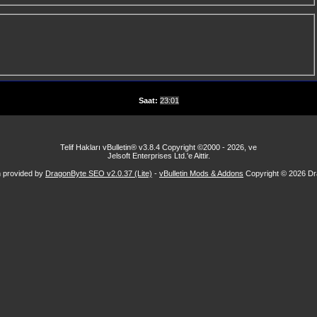
Saat:
23:01
Telif Hakları vBulletin® v3.8.4 Copyright ©2000 - 2026, ve
Jelsoft Enterprises Ltd.'e Aittir.
n provided by
DragonByte SEO v2.0.37 (Lite)
-
vBulletin Mods & Addons
Copyright © 2026 Dr