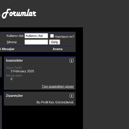
Kullanıcı Adı
Hatırlasın mı?
Şifreniz
 Mesajlar
Arama
İstatistikler
Kayıt Tarihi
3 February 2025
Mesaj adeti
0
Tüm istatistikleri göster
Ziyaretçiler
Bu Profil
Kez Görüntülendi.