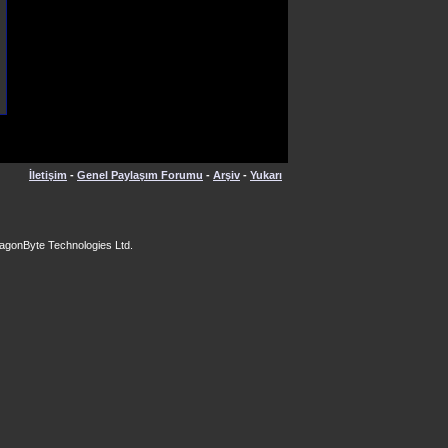
İletişim
-
Genel Paylaşım Forumu
-
Arşiv
-
Yukarı
agonByte Technologies Ltd.