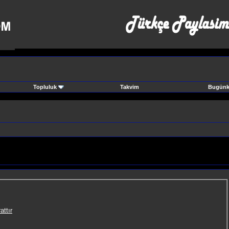
Topluluk
Takvim
Bugünki
attır