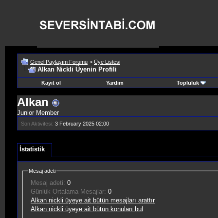
Genel Paylaşım Forumu
>
Üye Listesi
Alkan Nickli Üyenin Profili
Kayıt ol
Yardım
Topluluk
Alkan
Junior Member
Son Aktivitesi:
3 February 2025
02:00
İstatistik
Mesaj adeti
Mesaj adeti:
0
Günlük Ortalama Mesajlar:
0
Alkan nickli üyeye ait bütün mesajları arattır
Alkan nickli üyeye ait bütün konuları bul