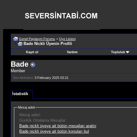
Genel Paylaşım Forumu
>
Üye Listesi
Bade Nickli Üyenin Profili
Kayıt ol
Yardım
Topluluk
Bade
Member
Son Aktivitesi:
3 February 2025
03:21
İstatistik
Mesaj adeti
Mesaj adeti:
Günlük Ortalama Mesajlar:
Bade nickli üyeye ait bütün mesajları arattır
Bade nickli üyeye ait bütün konuları bul