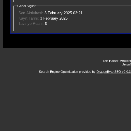
Genel Bilgiler
Son Aktivitesi:
3 February 2025
03:21
Kayıt Tarihi:
3 February 2025
Tavsiye Puanı:
0
Telif Hakları vBulle
Jelsoft
Search Engine Optimisation provided by
DragonByte SEO v2.0.37