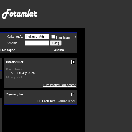
Kullanıcı Adı
Hatırlasın mı?
Şifreniz
 Mesajlar
Arama
İstatistikler
Kayıt Tarihi
3 February 2025
Mesaj adeti
Tüm istatistikleri göster
Ziyaretçiler
Bu Profil
Kez Görüntülendi.