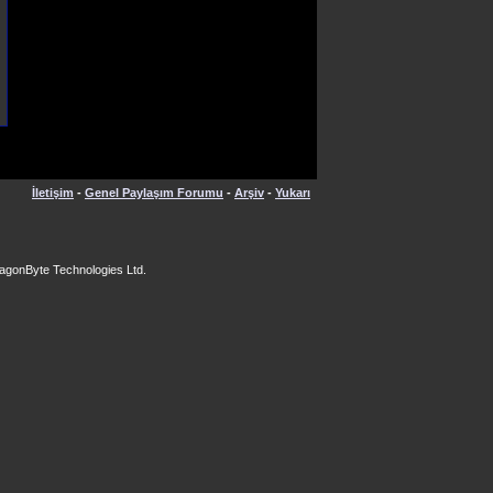
İletişim
-
Genel Paylaşım Forumu
-
Arşiv
-
Yukarı
agonByte Technologies Ltd.