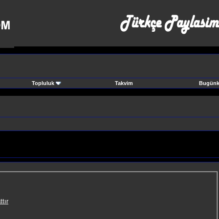
Topluluk
Takvim
Bugünki
ttır