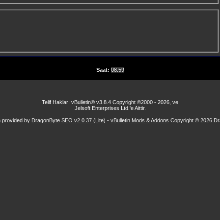
Saat:
08:59
Telif Hakları vBulletin® v3.8.4 Copyright ©2000 - 2026, ve
Jelsoft Enterprises Ltd.'e Aittir.
n provided by
DragonByte SEO v2.0.37 (Lite)
-
vBulletin Mods & Addons
Copyright © 2026 Dr