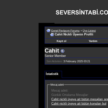
Genel Paylaşım Forumu
>
Üye Listesi
Cahit Nickli Üyenin Profili
Kayıt ol
Yardım
Cahit
Senior Member
Son Aktivitesi:
3 February 2025
03:21
İstatistik
Mesaj adeti
Mesaj adeti:
Günlük Ortalama Mesajlar:
Cahit nickli üyeye ait bütün mesajları ara
Cahit nickli üyeye ait bütün konuları bul