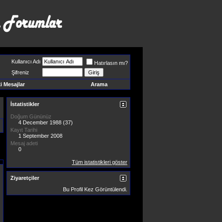
Kullanıcı Adı
Hatırlasın mı?
Şifreniz
 Mesajlar
Arama
İstatistikler
Doğum Gününüz
4 December 1988 (37)
Kayıt Tarihi
1 September 2008
Mesaj adeti
0
Tüm istatistikleri göster
Ziyaretçiler
Bu Profil
Kez Görüntülendi.