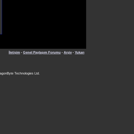
İletişim
-
Genel Paylaşım Forumu
-
Arşiv
-
Yukarı
agonByte Technologies Ltd.