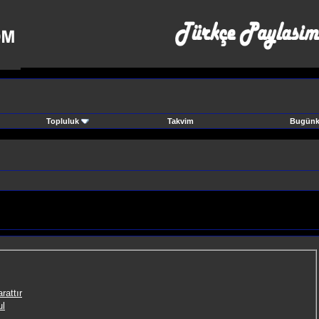
Topluluk
Takvim
Bugünki
rattır
ul