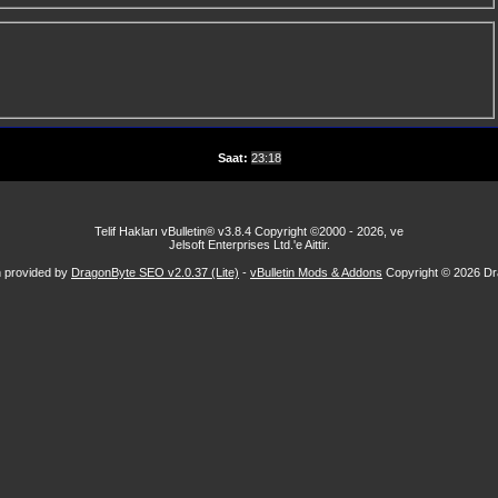
Saat:
23:18
Telif Hakları vBulletin® v3.8.4 Copyright ©2000 - 2026, ve
Jelsoft Enterprises Ltd.'e Aittir.
n provided by
DragonByte SEO v2.0.37 (Lite)
-
vBulletin Mods & Addons
Copyright © 2026 Dr