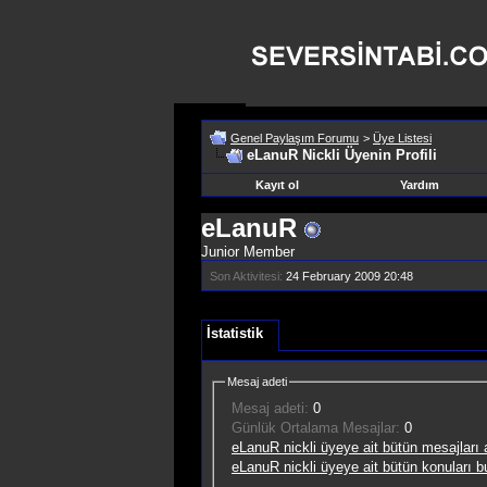
Genel Paylaşım Forumu
>
Üye Listesi
eLanuR Nickli Üyenin Profili
Kayıt ol
Yardım
eLanuR
Junior Member
Son Aktivitesi:
24 February 2009
20:48
İstatistik
Mesaj adeti
Mesaj adeti:
0
Günlük Ortalama Mesajlar:
0
eLanuR nickli üyeye ait bütün mesajları a
eLanuR nickli üyeye ait bütün konuları b