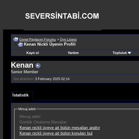
Genel Paylaşım Forumu
>
Üye Listesi
Kenan Nickli Üyenin Profili
Kayıt ol
Yardım
Topluluk
Kenan
Senior Member
Son Aktivitesi:
3 February 2025
02:14
İstatistik
Mesaj adeti
Mesaj adeti:
Günlük Ortalama Mesajlar:
Kenan nickli üyeye ait bütün mesajları arattır
Kenan nickli üyeye ait bütün konuları bul